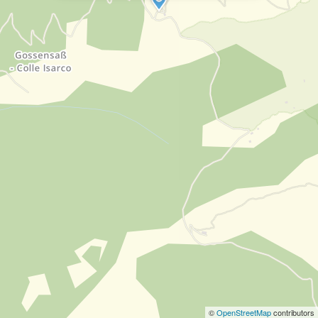
©
OpenStreetMap
contributors