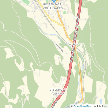
©
OpenStreetMap
contributors