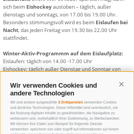
sich beim
Eishockey
austoben – täglich, außer
dienstags und sonntags, von 17.00 bis 19.00 Uhr.
Besonders stimmungsvoll wird es beim
Eislaufen bei
Nacht
, das jeden Freitag von 19.30 bis 22.00 Uhr
stattfindet.
Winter-Aktiv-Programmm auf dem Eislaufplatz:
Eislaufen: täglich von 14.00 -17.00 Uhr
Eishockey: täglich außer Dienstag und Sonntag von
17.00 -19.00 Uhr
Eislaufen bei Nacht - jeden Freitag von 19.30 Uhr bis
Wir verwenden Cookies und
Contin
22.00 Uhr
andere Technologien
Wir und andere ausgewählte
6 Drittparteien
verwenden Cookies
ab Jänner:
und ähnliche Technologien. Diese Hilfsmittel sind unerlässlich, um
die Nutzung digitaler Inhalte zu gewährleisten, die Navigation zu
Dienstags - Lattlschießen von 20.00 - 22.00 Uhr (nur
verbessern und, vorbehaltlich Ihrer Zustimmung, zu Werbezwecken.
mit Anmeldung innerhalb 16 Uhr des selben Tages im
Wir können Ihre Daten zum Beispiel für folgende Zwecke
verwenden: speichern von oder zugriff auf informationen auf einem
Tourismusbüro)