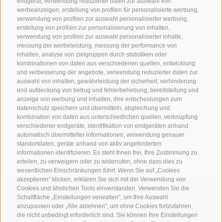
endgerät, verwendung reduzierter daten zur auswahl von
Mittwoch - Eislaufen bei Nacht von 20.00 - 22.00
werbeanzeigen, erstellung von profilen für personalisierte werbung,
verwendung von profilen zur auswahl personalisierter werbung,
Uhr (nur mit Anmeldung innerhalb 16 Uhr des selben
erstellung von profilen zur personalisierung von inhalten,
Tages im Tourismusbüro)
verwendung von profilen zur auswahl personalisierter inhalte,
messung der werbeleistung, messung der performance von
inhalten, analyse von zielgruppen durch statistiken oder
Du hast keine Schlittschuhe? Gar kein Probelm ein
kombinationen von daten aus verschiedenen quellen, entwicklung
Schlittschuhverleih findest du direkt vor Ort!
und verbesserung der angebote, verwendung reduzierter daten zur
auswahl von inhalten, gewährleistung der sicherheit, verhinderung
und aufdeckung von betrug und fehlerbehebung, bereitstellung und
Der Eislaufplatz bleibt an folgenden Tagen
anzeige von werbung und inhalten, ihre entscheidungen zum
datenschutz speichern und übermitteln, abgleichung und
geschlossen
: 06.12., 24.12., 25.12. & 31.12.
kombination von daten aus unterschiedlichen quellen, verknüpfung
verschiedener endgeräte, identifikation von endgeräten anhand
automatisch übermittelter informationen, verwendung genauer
Suchbegriff:
standortdaten, geräte anhand von aktiv angeforderten
informationen identifizieren. Es steht Ihnen frei, Ihre Zustimmung zu
erteilen, zu verweigern oder zu widerrufen, ohne dass dies zu
wesentlichen Einschränkungen führt. Wenn Sie auf „Cookies
akzeptieren" klicken, erklären Sie sich mit der Verwendung von
Cookies und ähnlichen Tools einverstanden. Verwenden Sie die
Schaltfläche „Einstellungen verwalten", um Ihre Auswahl
anzupassen oder „Alle ablehnen", um ohne Cookies fortzufahren,
die nicht unbedingt erforderlich sind. Sie können Ihre Einstellungen