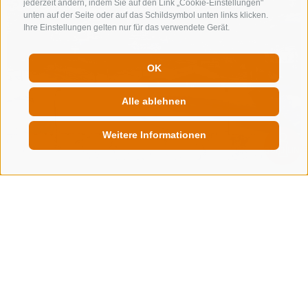
jederzeit ändern, indem Sie auf den Link „Cookie-Einstellungen"
unten auf der Seite oder auf das Schildsymbol unten links klicken.
Ihre Einstellungen gelten nur für das verwendete Gerät.
OK
Alle ablehnen
Weitere Informationen
QUICKLINK
Eislaufplatz in Gossensass
Ibsenplatz 2
39041
Gossensass
www.gossensass.org
T
0039 0472 632 372
Auf Karte anzeigen