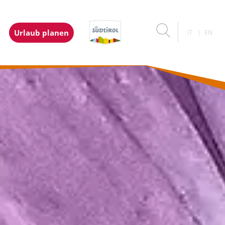
e
Urlaub planen
IT
EN