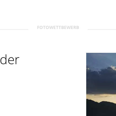
FOTOWETTBEWERB
lder