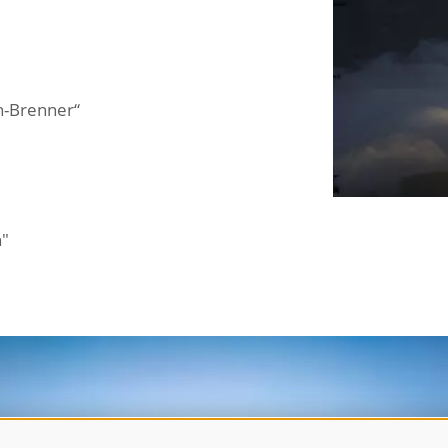
h-Brenner“
n"