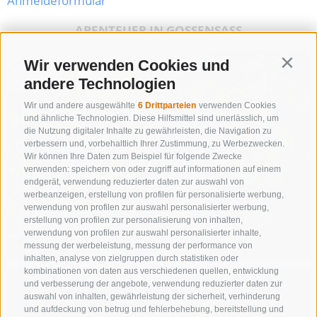
Anmeldeformular
ABENTEUER IN GOSSENSASS
Wir verwenden Cookies und
Contin
andere Technologien
Wir und andere ausgewählte
6 Drittparteien
verwenden Cookies
und ähnliche Technologien. Diese Hilfsmittel sind unerlässlich, um
die Nutzung digitaler Inhalte zu gewährleisten, die Navigation zu
DIE 3 SCHÖNSTEN BILDER VON 2026
verbessern und, vorbehaltlich Ihrer Zustimmung, zu Werbezwecken.
Wir können Ihre Daten zum Beispiel für folgende Zwecke
verwenden: speichern von oder zugriff auf informationen auf einem
PHOTO CONTEST 2026
endgerät, verwendung reduzierter daten zur auswahl von
werbeanzeigen, erstellung von profilen für personalisierte werbung,
verwendung von profilen zur auswahl personalisierter werbung,
erstellung von profilen zur personalisierung von inhalten,
verwendung von profilen zur auswahl personalisierter inhalte,
messung der werbeleistung, messung der performance von
inhalten, analyse von zielgruppen durch statistiken oder
kombinationen von daten aus verschiedenen quellen, entwicklung
und verbesserung der angebote, verwendung reduzierter daten zur
auswahl von inhalten, gewährleistung der sicherheit, verhinderung
und aufdeckung von betrug und fehlerbehebung, bereitstellung und