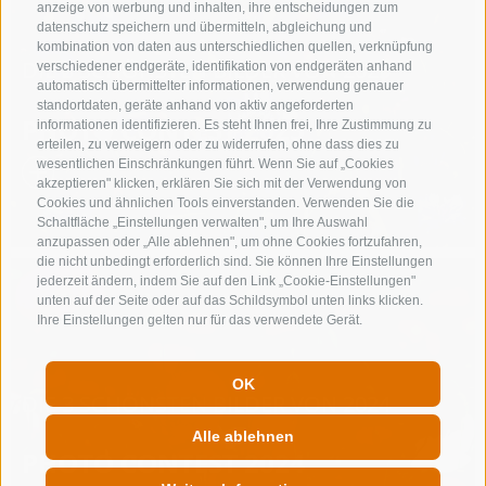
anzeige von werbung und inhalten, ihre entscheidungen zum
datenschutz speichern und übermitteln, abgleichung und
kombination von daten aus unterschiedlichen quellen, verknüpfung
DIE 3 SCHÖNSTEN BILDER VON 2025
verschiedener endgeräte, identifikation von endgeräten anhand
automatisch übermittelter informationen, verwendung genauer
standortdaten, geräte anhand von aktiv angeforderten
PHOTO CONTEST 2025
informationen identifizieren. Es steht Ihnen frei, Ihre Zustimmung zu
erteilen, zu verweigern oder zu widerrufen, ohne dass dies zu
wesentlichen Einschränkungen führt. Wenn Sie auf „Cookies
akzeptieren" klicken, erklären Sie sich mit der Verwendung von
Cookies und ähnlichen Tools einverstanden. Verwenden Sie die
Schaltfläche „Einstellungen verwalten", um Ihre Auswahl
anzupassen oder „Alle ablehnen", um ohne Cookies fortzufahren,
die nicht unbedingt erforderlich sind. Sie können Ihre Einstellungen
jederzeit ändern, indem Sie auf den Link „Cookie-Einstellungen"
unten auf der Seite oder auf das Schildsymbol unten links klicken.
Ihre Einstellungen gelten nur für das verwendete Gerät.
OK
DIE 3 SCHÖNSTEN BILDER VON 2024
Alle ablehnen
PHOTO CONTEST 2024