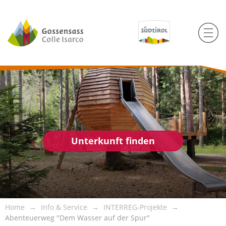
Unterkunft finden
Home
Info & Service
INTERREG-Projekte
Abenteuerweg "Dem Wasser auf der Spur"