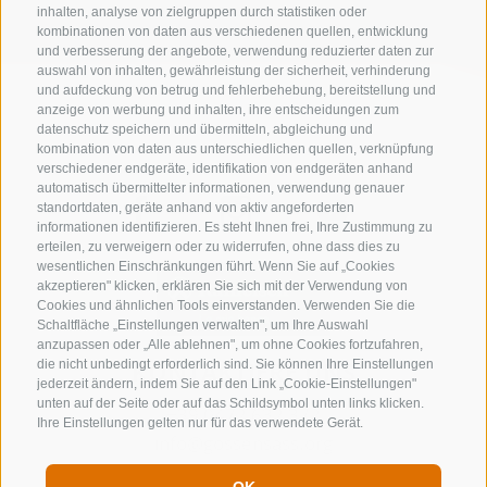
inhalten, analyse von zielgruppen durch statistiken oder
kombinationen von daten aus verschiedenen quellen, entwicklung
und verbesserung der angebote, verwendung reduzierter daten zur
auswahl von inhalten, gewährleistung der sicherheit, verhinderung
und aufdeckung von betrug und fehlerbehebung, bereitstellung und
anzeige von werbung und inhalten, ihre entscheidungen zum
datenschutz speichern und übermitteln, abgleichung und
kombination von daten aus unterschiedlichen quellen, verknüpfung
verschiedener endgeräte, identifikation von endgeräten anhand
automatisch übermittelter informationen, verwendung genauer
standortdaten, geräte anhand von aktiv angeforderten
informationen identifizieren. Es steht Ihnen frei, Ihre Zustimmung zu
erteilen, zu verweigern oder zu widerrufen, ohne dass dies zu
wesentlichen Einschränkungen führt. Wenn Sie auf „Cookies
akzeptieren" klicken, erklären Sie sich mit der Verwendung von
Cookies und ähnlichen Tools einverstanden. Verwenden Sie die
Schaltfläche „Einstellungen verwalten", um Ihre Auswahl
anzupassen oder „Alle ablehnen", um ohne Cookies fortzufahren,
KONTAKTIERE UNS
die nicht unbedingt erforderlich sind. Sie können Ihre Einstellungen
jederzeit ändern, indem Sie auf den Link „Cookie-Einstellungen"
unten auf der Seite oder auf das Schildsymbol unten links klicken.
+39 0472 632 372
Ihre Einstellungen gelten nur für das verwendete Gerät.
info@gossensass.org
OK