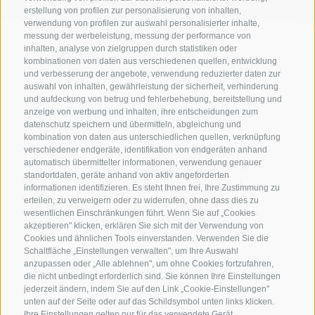
erstellung von profilen zur personalisierung von inhalten,
verwendung von profilen zur auswahl personalisierter inhalte,
messung der werbeleistung, messung der performance von
inhalten, analyse von zielgruppen durch statistiken oder
kombinationen von daten aus verschiedenen quellen, entwicklung
und verbesserung der angebote, verwendung reduzierter daten zur
auswahl von inhalten, gewährleistung der sicherheit, verhinderung
und aufdeckung von betrug und fehlerbehebung, bereitstellung und
anzeige von werbung und inhalten, ihre entscheidungen zum
datenschutz speichern und übermitteln, abgleichung und
kombination von daten aus unterschiedlichen quellen, verknüpfung
verschiedener endgeräte, identifikation von endgeräten anhand
automatisch übermittelter informationen, verwendung genauer
standortdaten, geräte anhand von aktiv angeforderten
informationen identifizieren. Es steht Ihnen frei, Ihre Zustimmung zu
erteilen, zu verweigern oder zu widerrufen, ohne dass dies zu
KONTAKTIERE UNS
wesentlichen Einschränkungen führt. Wenn Sie auf „Cookies
akzeptieren" klicken, erklären Sie sich mit der Verwendung von
Cookies und ähnlichen Tools einverstanden. Verwenden Sie die
+39 0472 632 372
Schaltfläche „Einstellungen verwalten", um Ihre Auswahl
info@gossensass.org
anzupassen oder „Alle ablehnen", um ohne Cookies fortzufahren,
die nicht unbedingt erforderlich sind. Sie können Ihre Einstellungen
jederzeit ändern, indem Sie auf den Link „Cookie-Einstellungen"
unten auf der Seite oder auf das Schildsymbol unten links klicken.
Ihre Einstellungen gelten nur für das verwendete Gerät.