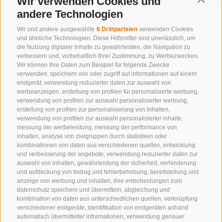
Wir verwenden Cookies und
Contin
andere Technologien
Wir und andere ausgewählte
6 Drittparteien
verwenden Cookies
und ähnliche Technologien. Diese Hilfsmittel sind unerlässlich, um
die Nutzung digitaler Inhalte zu gewährleisten, die Navigation zu
verbessern und, vorbehaltlich Ihrer Zustimmung, zu Werbezwecken.
Wir können Ihre Daten zum Beispiel für folgende Zwecke
verwenden: speichern von oder zugriff auf informationen auf einem
endgerät, verwendung reduzierter daten zur auswahl von
werbeanzeigen, erstellung von profilen für personalisierte werbung,
verwendung von profilen zur auswahl personalisierter werbung,
erstellung von profilen zur personalisierung von inhalten,
verwendung von profilen zur auswahl personalisierter inhalte,
messung der werbeleistung, messung der performance von
inhalten, analyse von zielgruppen durch statistiken oder
KONTAKTIERE UNS
kombinationen von daten aus verschiedenen quellen, entwicklung
und verbesserung der angebote, verwendung reduzierter daten zur
+39 0472 632 372
auswahl von inhalten, gewährleistung der sicherheit, verhinderung
und aufdeckung von betrug und fehlerbehebung, bereitstellung und
info@gossensass.org
anzeige von werbung und inhalten, ihre entscheidungen zum
datenschutz speichern und übermitteln, abgleichung und
kombination von daten aus unterschiedlichen quellen, verknüpfung
verschiedener endgeräte, identifikation von endgeräten anhand
NEWSLETTER
automatisch übermittelter informationen, verwendung genauer