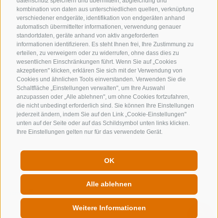
datenschutz speichern und übermitteln, abgleichung und
kombination von daten aus unterschiedlichen quellen, verknüpfung
verschiedener endgeräte, identifikation von endgeräten anhand
NEWSLETTER
automatisch übermittelter informationen, verwendung genauer
standortdaten, geräte anhand von aktiv angeforderten
Bleib am Laufenden
informationen identifizieren. Es steht Ihnen frei, Ihre Zustimmung zu
erteilen, zu verweigern oder zu widerrufen, ohne dass dies zu
wesentlichen Einschränkungen führt. Wenn Sie auf „Cookies
akzeptieren" klicken, erklären Sie sich mit der Verwendung von
Cookies und ähnlichen Tools einverstanden. Verwenden Sie die
Schaltfläche „Einstellungen verwalten", um Ihre Auswahl
anzupassen oder „Alle ablehnen", um ohne Cookies fortzufahren,
die nicht unbedingt erforderlich sind. Sie können Ihre Einstellungen
jederzeit ändern, indem Sie auf den Link „Cookie-Einstellungen"
Newsletter Anmelden
unten auf der Seite oder auf das Schildsymbol unten links klicken.
Ihre Einstellungen gelten nur für das verwendete Gerät.
OK
IMPRESSUM
SITEMAP
COOKIE-RICHTLINIE
PRIVACY
COOKIE PRÄFERENZEN
MwSt. IT00167870211 - Str. Nr. 81000090217
Alle ablehnen
Weitere Informationen