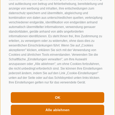
und aufdeckung von betrug und fehlerbehebung, bereitstellung und
info@gossensass.org
anzeige von werbung und inhalten, ihre entscheidungen zum
datenschutz speichern und übermitteln, abgleichung und
kombination von daten aus unterschiedlichen quellen, verknüpfung
verschiedener endgeräte, identifikation von endgeräten anhand
NEWSLETTER
automatisch übermittelter informationen, verwendung genauer
standortdaten, geräte anhand von aktiv angeforderten
Bleib am Laufenden
informationen identifizieren. Es steht Ihnen frei, Ihre Zustimmung zu
erteilen, zu verweigern oder zu widerrufen, ohne dass dies zu
wesentlichen Einschränkungen führt. Wenn Sie auf „Cookies
akzeptieren" klicken, erklären Sie sich mit der Verwendung von
Cookies und ähnlichen Tools einverstanden. Verwenden Sie die
Schaltfläche „Einstellungen verwalten", um Ihre Auswahl
anzupassen oder „Alle ablehnen", um ohne Cookies fortzufahren,
die nicht unbedingt erforderlich sind. Sie können Ihre Einstellungen
jederzeit ändern, indem Sie auf den Link „Cookie-Einstellungen"
Newsletter Anmelden
unten auf der Seite oder auf das Schildsymbol unten links klicken.
Ihre Einstellungen gelten nur für das verwendete Gerät.
OK
IMPRESSUM
SITEMAP
COOKIE-RICHTLINIE
PRIVACY
COOKIE PRÄFERENZEN
MwSt. IT00167870211 - Str. Nr. 81000090217
Alle ablehnen