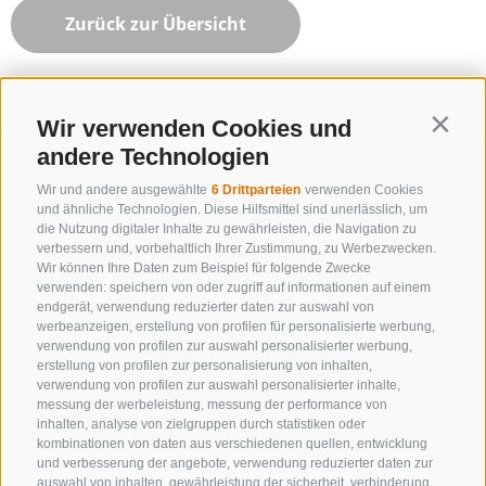
Zurück zur Übersicht
Wir verwenden Cookies und
Contin
andere Technologien
Wir und andere ausgewählte
6 Drittparteien
verwenden Cookies
und ähnliche Technologien. Diese Hilfsmittel sind unerlässlich, um
die Nutzung digitaler Inhalte zu gewährleisten, die Navigation zu
verbessern und, vorbehaltlich Ihrer Zustimmung, zu Werbezwecken.
Wir können Ihre Daten zum Beispiel für folgende Zwecke
verwenden: speichern von oder zugriff auf informationen auf einem
endgerät, verwendung reduzierter daten zur auswahl von
werbeanzeigen, erstellung von profilen für personalisierte werbung,
verwendung von profilen zur auswahl personalisierter werbung,
erstellung von profilen zur personalisierung von inhalten,
verwendung von profilen zur auswahl personalisierter inhalte,
messung der werbeleistung, messung der performance von
inhalten, analyse von zielgruppen durch statistiken oder
KONTAKTIERE UNS
kombinationen von daten aus verschiedenen quellen, entwicklung
und verbesserung der angebote, verwendung reduzierter daten zur
+39 0472 632 372
auswahl von inhalten, gewährleistung der sicherheit, verhinderung