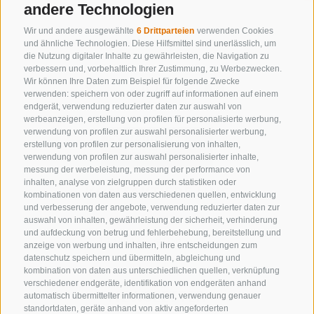
andere Technologien
Wir und andere ausgewählte
6 Drittparteien
verwenden Cookies
und ähnliche Technologien. Diese Hilfsmittel sind unerlässlich, um
die Nutzung digitaler Inhalte zu gewährleisten, die Navigation zu
verbessern und, vorbehaltlich Ihrer Zustimmung, zu Werbezwecken.
Wir können Ihre Daten zum Beispiel für folgende Zwecke
verwenden: speichern von oder zugriff auf informationen auf einem
endgerät, verwendung reduzierter daten zur auswahl von
werbeanzeigen, erstellung von profilen für personalisierte werbung,
verwendung von profilen zur auswahl personalisierter werbung,
erstellung von profilen zur personalisierung von inhalten,
verwendung von profilen zur auswahl personalisierter inhalte,
messung der werbeleistung, messung der performance von
inhalten, analyse von zielgruppen durch statistiken oder
KONTAKTIERE UNS
kombinationen von daten aus verschiedenen quellen, entwicklung
und verbesserung der angebote, verwendung reduzierter daten zur
+39 0472 632 372
auswahl von inhalten, gewährleistung der sicherheit, verhinderung
und aufdeckung von betrug und fehlerbehebung, bereitstellung und
info@gossensass.org
anzeige von werbung und inhalten, ihre entscheidungen zum
datenschutz speichern und übermitteln, abgleichung und
kombination von daten aus unterschiedlichen quellen, verknüpfung
verschiedener endgeräte, identifikation von endgeräten anhand
NEWSLETTER
automatisch übermittelter informationen, verwendung genauer
standortdaten, geräte anhand von aktiv angeforderten