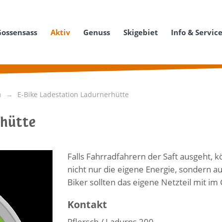
Gossensass
Aktiv
Genuss
Skigebiet
Info & Servic
n
E-Bike Ladestation Ladurnerhütte
rhütte
Falls Fahrradfahrern der Saft ausgeht, k
nicht nur die eigene Energie, sondern a
Biker sollten das eigene Netzteil mit i
Kontakt
Pflersch / Ladurns 200