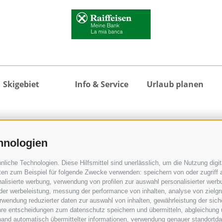
Skigebiet
Info & Service
Urlaub planen
Touristen
Unterkunftssuche
Information
Alle Unterkünfte
hnologien
Kataloganfrage
Urlaubspakete
iche Technologien. Diese Hilfsmittel sind unerlässlich, um die Nutzung digita
Veranstaltungen
active CARD
en zum Beispiel für folgende Zwecke verwenden: speichern von oder zugriff a
Wetter
Gossensass
alisierte werbung, verwendung von profilen zur auswahl personalisierter werbun
Videos
Anreise
 der werbeleistung, messung der performance von inhalten, analyse von zielg
wendung reduzierter daten zur auswahl von inhalten, gewährleistung der sich
Fotos
ihre entscheidungen zum datenschutz speichern und übermitteln, abgleichung 
Downloads
hand automatisch übermittelter informationen, verwendung genauer standortda