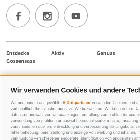
Entdecke
Aktiv
Genuss
Gossensass
Skifahren
Essen & Trinken
Gossensass
Interkative
Wohlfühlen & Relax
Wir verwenden Cookies und andere Tec
Pflerschtal
Wanderkarte
Almen und Hütten
Wir und andere ausgewählte
6 Drittparteien
verwenden Cookies und ähnl
Ladurns
Andere
Brenner Flair
vorbehaltlich Ihrer Zustimmung, zu Werbezwecken. Wir können Ihre Dat
Highlight-Events
Winteraktivitäten
Grillstelle
daten zur auswahl von werbeanzeigen, erstellung von profilen für person
Berg & Blume
Ski-Alpinismus
Gossensass
verwendung von profilen zur auswahl personalisierter inhalte, messung
verschiedenen quellen, entwicklung und verbesserung der angebote, ver
Fotowettbewerb
Wandern & Klettern
fehlerbehebung, bereitstellung und anzeige von werbung und inhalten, 
Berg & Blume
Bergbahn Ladurns
verknüpfung verschiedener endgeräte, identifikation von endgeräten an