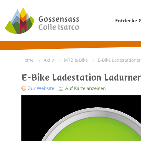
Entdecke 
Home
Aktiv
MTB & Bike
E-Bike Ladestatione
E-Bike Ladestation Ladurne
Zur Website
Auf Karte anzeigen