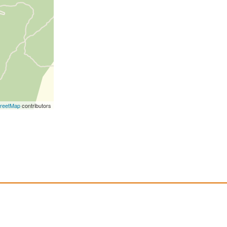
reetMap
contributors