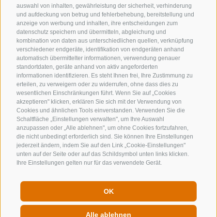
+39 0472 632 372
auswahl von inhalten, gewährleistung der sicherheit, verhinderung
und aufdeckung von betrug und fehlerbehebung, bereitstellung und
info@gossensass.org
anzeige von werbung und inhalten, ihre entscheidungen zum
datenschutz speichern und übermitteln, abgleichung und
kombination von daten aus unterschiedlichen quellen, verknüpfung
verschiedener endgeräte, identifikation von endgeräten anhand
NEWSLETTER
automatisch übermittelter informationen, verwendung genauer
standortdaten, geräte anhand von aktiv angeforderten
Bleib am Laufenden
informationen identifizieren. Es steht Ihnen frei, Ihre Zustimmung zu
erteilen, zu verweigern oder zu widerrufen, ohne dass dies zu
wesentlichen Einschränkungen führt. Wenn Sie auf „Cookies
akzeptieren" klicken, erklären Sie sich mit der Verwendung von
Cookies und ähnlichen Tools einverstanden. Verwenden Sie die
Schaltfläche „Einstellungen verwalten", um Ihre Auswahl
anzupassen oder „Alle ablehnen", um ohne Cookies fortzufahren,
die nicht unbedingt erforderlich sind. Sie können Ihre Einstellungen
jederzeit ändern, indem Sie auf den Link „Cookie-Einstellungen"
Newsletter Anmelden
unten auf der Seite oder auf das Schildsymbol unten links klicken.
Ihre Einstellungen gelten nur für das verwendete Gerät.
OK
IMPRESSUM
SITEMAP
COOKIE-RICHTLINIE
PRIVACY
COOKIE PRÄFERENZEN
MwSt. IT00167870211 - Str. Nr. 81000090217
Alle ablehnen