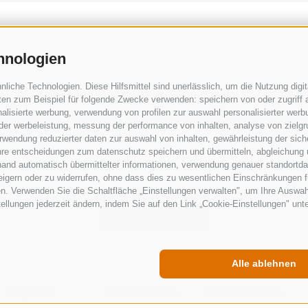
hnologien
iche Technologien. Diese Hilfsmittel sind unerlässlich, um die Nutzung digita
en zum Beispiel für folgende Zwecke verwenden: speichern von oder zugriff a
alisierte werbung, verwendung von profilen zur auswahl personalisierter werbun
 der werbeleistung, messung der performance von inhalten, analyse von zielg
wendung reduzierter daten zur auswahl von inhalten, gewährleistung der sich
ihre entscheidungen zum datenschutz speichern und übermitteln, abgleichung 
hand automatisch übermittelter informationen, verwendung genauer standortda
rweigern oder zu widerrufen, ohne dass dies zu wesentlichen Einschränkungen f
n. Verwenden Sie die Schaltfläche „Einstellungen verwalten", um Ihre Auswa
stellungen jederzeit ändern, indem Sie auf den Link „Cookie-Einstellungen" unt
Alle ablehnen
Skigebiet
Info & Service
Urlaub planen