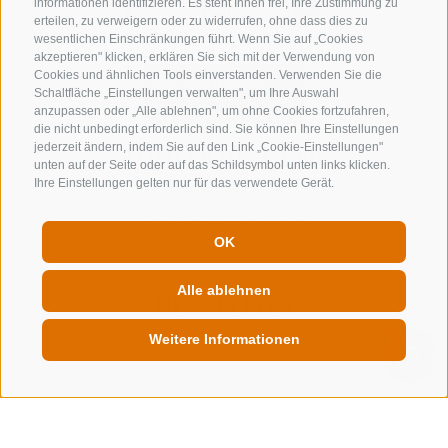
informationen identifizieren. Es steht Ihnen frei, Ihre Zustimmung zu
erteilen, zu verweigern oder zu widerrufen, ohne dass dies zu
wesentlichen Einschränkungen führt. Wenn Sie auf „Cookies
akzeptieren" klicken, erklären Sie sich mit der Verwendung von
Cookies und ähnlichen Tools einverstanden. Verwenden Sie die
Schaltfläche „Einstellungen verwalten", um Ihre Auswahl
anzupassen oder „Alle ablehnen", um ohne Cookies fortzufahren,
die nicht unbedingt erforderlich sind. Sie können Ihre Einstellungen
jederzeit ändern, indem Sie auf den Link „Cookie-Einstellungen"
KONTAKTIERE UNS
unten auf der Seite oder auf das Schildsymbol unten links klicken.
Ihre Einstellungen gelten nur für das verwendete Gerät.
+39 0472 632 372
info@gossensass.org
OK
Alle ablehnen
NEWSLETTER
Weitere Informationen
Bleib am Laufenden
QUICKLINK