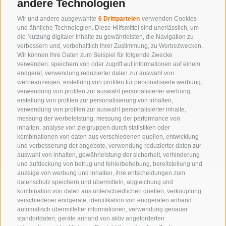
andere Technologien
Wir und andere ausgewählte
6 Drittparteien
verwenden Cookies
und ähnliche Technologien. Diese Hilfsmittel sind unerlässlich, um
NUR ONLINE BUCHBARE BETRIEBE
die Nutzung digitaler Inhalte zu gewährleisten, die Navigation zu
verbessern und, vorbehaltlich Ihrer Zustimmung, zu Werbezwecken.
Wir können Ihre Daten zum Beispiel für folgende Zwecke
verwenden: speichern von oder zugriff auf informationen auf einem
endgerät, verwendung reduzierter daten zur auswahl von
Suche starten
werbeanzeigen, erstellung von profilen für personalisierte werbung,
verwendung von profilen zur auswahl personalisierter werbung,
erstellung von profilen zur personalisierung von inhalten,
verwendung von profilen zur auswahl personalisierter inhalte,
zur kompletten Unterkunftsliste
messung der werbeleistung, messung der performance von
inhalten, analyse von zielgruppen durch statistiken oder
kombinationen von daten aus verschiedenen quellen, entwicklung
und verbesserung der angebote, verwendung reduzierter daten zur
auswahl von inhalten, gewährleistung der sicherheit, verhinderung
und aufdeckung von betrug und fehlerbehebung, bereitstellung und
anzeige von werbung und inhalten, ihre entscheidungen zum
datenschutz speichern und übermitteln, abgleichung und
kombination von daten aus unterschiedlichen quellen, verknüpfung
verschiedener endgeräte, identifikation von endgeräten anhand
automatisch übermittelter informationen, verwendung genauer
standortdaten, geräte anhand von aktiv angeforderten