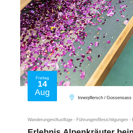
Freitag
14
Aug
Innerpflersch / Gossensass
Wanderungen/Ausflüge - Führungen/Besichtigungen - 
Erlebnis Alpenkräuter bei