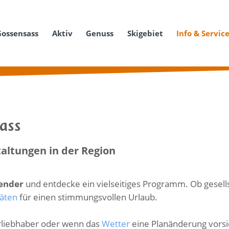
Gossensass
Aktiv
Genuss
Skigebiet
Info & Servic
sass
altungen in der Region
lender
und entdecke ein vielseitiges Programm. Ob gesellsc
täten
für einen stimmungsvollen Urlaub.
turliebhaber oder wenn das
Wetter
eine Planänderung vorsie