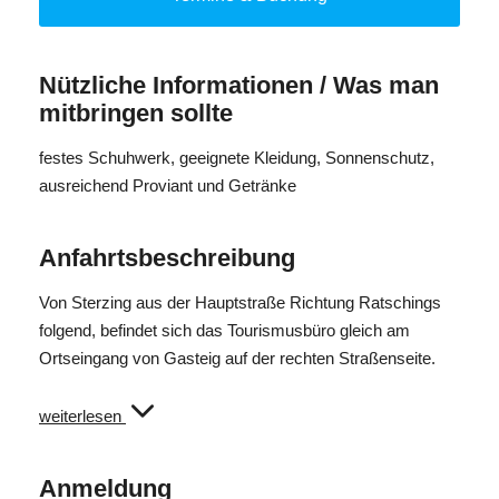
Das Angebot richtet sich sowohl an AnfängerInnen als
auch an erfahrene Bogenschützinnen und
Bogenschützen.
Nützliche Informationen / Was man
mitbringen sollte
Ein spannendes Erlebnis für alle ab 8 Jahren.
Bitte eine eigene Jause sowie Getränke mitbringen!
festes Schuhwerk, geeignete Kleidung, Sonnenschutz,
ausreichend Proviant und Getränke
Anfahrtsbeschreibung
Von Sterzing aus der Hauptstraße Richtung Ratschings
folgend, befindet sich das Tourismusbüro gleich am
Ortseingang von Gasteig auf der rechten Straßenseite.
Von Ratschings/Ridnaun/Jaufental kommend der
weiterlesen
Hauptstraße Richtung Sterzing folgend, befindet sich das
Tourismusbüro gleich am Ortsausgang von Gasteig auf
Anmeldung
der linken Straßenseite.