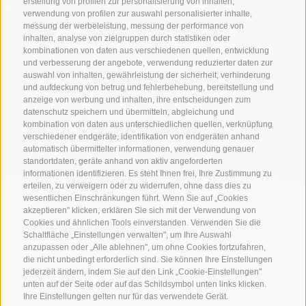
NUR ONLINE BUCHBARE BETRIEBE
erstellung von profilen zur personalisierung von inhalten,
verwendung von profilen zur auswahl personalisierter inhalte,
messung der werbeleistung, messung der performance von
inhalten, analyse von zielgruppen durch statistiken oder
kombinationen von daten aus verschiedenen quellen, entwicklung
Suche starten
und verbesserung der angebote, verwendung reduzierter daten zur
auswahl von inhalten, gewährleistung der sicherheit, verhinderung
und aufdeckung von betrug und fehlerbehebung, bereitstellung und
anzeige von werbung und inhalten, ihre entscheidungen zum
datenschutz speichern und übermitteln, abgleichung und
zur kompletten Unterkunftsliste
kombination von daten aus unterschiedlichen quellen, verknüpfung
verschiedener endgeräte, identifikation von endgeräten anhand
automatisch übermittelter informationen, verwendung genauer
standortdaten, geräte anhand von aktiv angeforderten
informationen identifizieren. Es steht Ihnen frei, Ihre Zustimmung zu
erteilen, zu verweigern oder zu widerrufen, ohne dass dies zu
wesentlichen Einschränkungen führt. Wenn Sie auf „Cookies
akzeptieren" klicken, erklären Sie sich mit der Verwendung von
Cookies und ähnlichen Tools einverstanden. Verwenden Sie die
Schaltfläche „Einstellungen verwalten", um Ihre Auswahl
anzupassen oder „Alle ablehnen", um ohne Cookies fortzufahren,
die nicht unbedingt erforderlich sind. Sie können Ihre Einstellungen
jederzeit ändern, indem Sie auf den Link „Cookie-Einstellungen"
unten auf der Seite oder auf das Schildsymbol unten links klicken.
Ihre Einstellungen gelten nur für das verwendete Gerät.