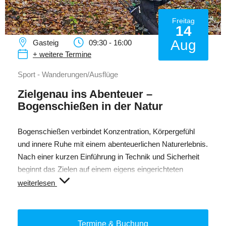
Freitag
14
Aug
Gasteig
09:30 - 16:00
+ weitere Termine
Sport - Wanderungen/Ausflüge
Zielgenau ins Abenteuer –
Bogenschießen in der Natur
Bogenschießen verbindet Konzentration, Körpergefühl
und innere Ruhe mit einem abenteuerlichen Naturerlebnis.
Nach einer kurzen Einführung in Technik und Sicherheit
beginnt das Zielen auf einem eigens eingerichteten
Parcours in einer abgesperrten Zone. Schritt für Schritt
weiterlesen
wird die Treffsicherheit verbessert und die Faszination
dieses traditionsreichen Sports spürbar.
Termine & Buchung