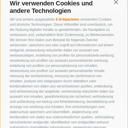
Wir verwenden Cookies und
Contin
andere Technologien
Wir und andere ausgewählte
6 Drittparteien
verwenden Cookies
und ähnliche Technologien. Diese Hilfsmittel sind unerlässlich, um
NUR ONLINE BUCHBARE BETRIEBE
die Nutzung digitaler Inhalte zu gewährleisten, die Navigation zu
verbessern und, vorbehaltlich Ihrer Zustimmung, zu Werbezwecken.
Wir können Ihre Daten zum Beispiel für folgende Zwecke
verwenden: speichern von oder zugriff auf informationen auf einem
endgerät, verwendung reduzierter daten zur auswahl von
Suche starten
werbeanzeigen, erstellung von profilen für personalisierte werbung,
verwendung von profilen zur auswahl personalisierter werbung,
erstellung von profilen zur personalisierung von inhalten,
verwendung von profilen zur auswahl personalisierter inhalte,
zur kompletten Unterkunftsliste
messung der werbeleistung, messung der performance von
inhalten, analyse von zielgruppen durch statistiken oder
kombinationen von daten aus verschiedenen quellen, entwicklung
und verbesserung der angebote, verwendung reduzierter daten zur
auswahl von inhalten, gewährleistung der sicherheit, verhinderung
und aufdeckung von betrug und fehlerbehebung, bereitstellung und
anzeige von werbung und inhalten, ihre entscheidungen zum
datenschutz speichern und übermitteln, abgleichung und
kombination von daten aus unterschiedlichen quellen, verknüpfung
verschiedener endgeräte, identifikation von endgeräten anhand
automatisch übermittelter informationen, verwendung genauer