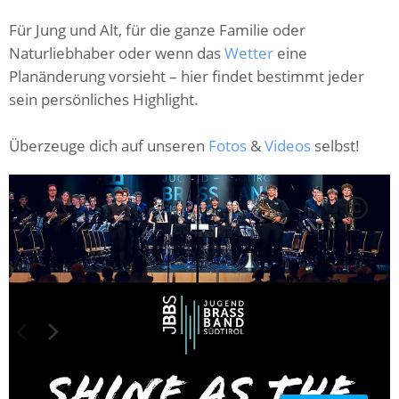
Für Jung und Alt, für die ganze Familie oder
Naturliebhaber oder wenn das
Wetter
eine
Planänderung vorsieht – hier findet bestimmt jeder
sein persönliches Highlight.
Überzeuge dich auf unseren
Fotos
&
Videos
selbst!
C