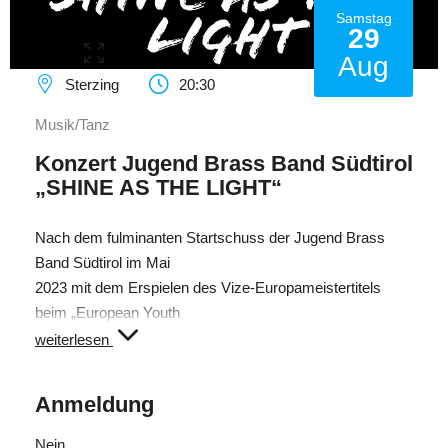
Samstag
29
Aug
Sterzing
20:30
Musik/Tanz
Konzert Jugend Brass Band Südtirol
„SHINE AS THE LIGHT“
Nach dem fulminanten Startschuss der Jugend Brass
Band Südtirol im Mai
2023 mit dem Erspielen des Vize-Europameistertitels
beim „European Youth
Brass Band Contest“ in Malmö, wurde die Band als
weiterlesen
offizielles Orchesterpro-
jekt der Landesdirektion Deutsche und ladinische
Anmeldung
Musikschulen aus der Tau-
fe gehoben und findet seitdem alljährlich zur
Nein