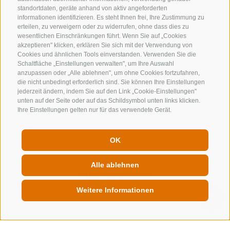
standortdaten, geräte anhand von aktiv angeforderten
informationen identifizieren. Es steht Ihnen frei, Ihre Zustimmung zu
erteilen, zu verweigern oder zu widerrufen, ohne dass dies zu
wesentlichen Einschränkungen führt. Wenn Sie auf „Cookies
akzeptieren" klicken, erklären Sie sich mit der Verwendung von
Cookies und ähnlichen Tools einverstanden. Verwenden Sie die
Schaltfläche „Einstellungen verwalten", um Ihre Auswahl
anzupassen oder „Alle ablehnen", um ohne Cookies fortzufahren,
die nicht unbedingt erforderlich sind. Sie können Ihre Einstellungen
jederzeit ändern, indem Sie auf den Link „Cookie-Einstellungen"
KONTAKTIERE UNS
unten auf der Seite oder auf das Schildsymbol unten links klicken.
Ihre Einstellungen gelten nur für das verwendete Gerät.
+39 0472 632 372
info@gossensass.org
OK
Alle ablehnen
NEWSLETTER
Weitere Informationen
Bleib am Laufenden
QUICKLINK