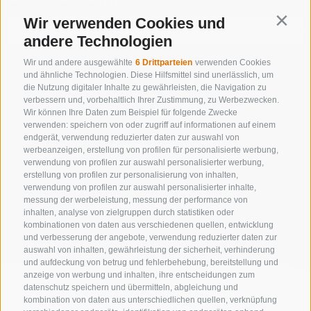
Wir verwenden Cookies und
Contin
andere Technologien
Wir und andere ausgewählte
6 Drittparteien
verwenden Cookies
und ähnliche Technologien. Diese Hilfsmittel sind unerlässlich, um
NUR ONLINE BUCHBARE BETRIEBE
die Nutzung digitaler Inhalte zu gewährleisten, die Navigation zu
verbessern und, vorbehaltlich Ihrer Zustimmung, zu Werbezwecken.
Wir können Ihre Daten zum Beispiel für folgende Zwecke
verwenden: speichern von oder zugriff auf informationen auf einem
endgerät, verwendung reduzierter daten zur auswahl von
Suche starten
werbeanzeigen, erstellung von profilen für personalisierte werbung,
verwendung von profilen zur auswahl personalisierter werbung,
erstellung von profilen zur personalisierung von inhalten,
verwendung von profilen zur auswahl personalisierter inhalte,
messung der werbeleistung, messung der performance von
zur kompletten Unterkunftsliste
inhalten, analyse von zielgruppen durch statistiken oder
kombinationen von daten aus verschiedenen quellen, entwicklung
und verbesserung der angebote, verwendung reduzierter daten zur
auswahl von inhalten, gewährleistung der sicherheit, verhinderung
und aufdeckung von betrug und fehlerbehebung, bereitstellung und
anzeige von werbung und inhalten, ihre entscheidungen zum
datenschutz speichern und übermitteln, abgleichung und
kombination von daten aus unterschiedlichen quellen, verknüpfung