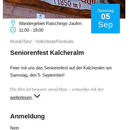
Samstag
05
Sep
Wandergebiet Ratschings-Jaufen
11:00 - 18:00
Musik/Tanz - Volksfeste/Festivals
Seniorenfest Kalcheralm
Feier mit uns das Seniorenfest auf der Kalcheralm am
Samstag, den 5. September!
Die Alm ist bequem erreichbar – entweder mit der
modernen Kabinenbahn ins Wandergebiet Ratschings-
weiterlesen
Jaufen und von dort aus einer leichten, gemütlichen
Wanderung zur Kalcheralm oder direkt von unterhalb des
Anmeldung
Jaufenpasses.
Nein