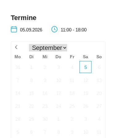
Genieße einen entspannten Tag in herrlicher Bergkulisse,
guter Gesellschaft und gemütlicher Atmosphäre!
Termine
05.09.2026
11:00 - 18:00
Mo
Di
Mi
Do
Fr
Sa
So
31
1
2
3
4
5
6
7
8
9
10
11
12
13
14
15
16
17
18
19
20
21
22
23
24
25
26
27
28
29
30
1
2
3
4
5
6
7
8
9
10
11