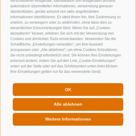
verschiedener endgeräte, identifikation von endgeräten anhand
automatisch übermittelter informationen, verwendung genauer
standortdaten, geräte anhand von aktiv angeforderten
informationen identifizieren. Es steht Ihnen frei, Ihre Zustimmung zu
erteilen, zu verweigern oder zu widerrufen, ohne dass dies zu
wesentlichen Einschränkungen führt. Wenn Sie auf „Cookies
akzeptieren" klicken, erklären Sie sich mit der Verwendung von
Cookies und ähnlichen Tools einverstanden. Verwenden Sie die
Schaltfläche „Einstellungen verwalten", um Ihre Auswahl
anzupassen oder „Alle ablehnen", um ohne Cookies fortzufahren,
die nicht unbedingt erforderlich sind. Sie können Ihre Einstellungen
jederzeit ändern, indem Sie auf den Link „Cookie-Einstellungen"
KONTAKTIERE UNS
unten auf der Seite oder auf das Schildsymbol unten links klicken.
Ihre Einstellungen gelten nur für das verwendete Gerät.
+39 0472 632 372
info@gossensass.org
OK
Alle ablehnen
NEWSLETTER
Weitere Informationen
Bleib am Laufenden
QUICKLINK