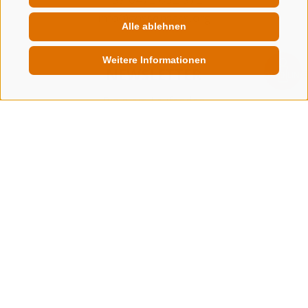
info@gossensass.org
Alle ablehnen
Weitere Informationen
NEWSLETTER
QUICKLINK
Bleib am Laufenden
Newsletter Anmelden
IMPRESSUM
SITEMAP
COOKIE-RICHTLINIE
PRIVACY
COOKIE PRÄFERENZEN
MwSt. IT00167870211 - Str. Nr. 81000090217