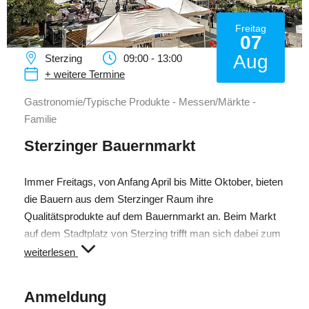
Freitag
07
Aug
Sterzing
09:00 - 13:00
+ weitere Termine
Gastronomie/Typische Produkte - Messen/Märkte -
Familie
Sterzinger Bauernmarkt
Immer Freitags, von Anfang April bis Mitte Oktober, bieten
die Bauern aus dem Sterzinger Raum ihre
Qualitätsprodukte auf dem Bauernmarkt an. Beim Markt
auf dem Stadtplatz von Sterzing trifft man sich dabei zum
wöchentlichen Einkauf lokaler Südtiroler Produkte oder
weiterlesen
auf ein "Glasl Wein". Das vielfältige Angebot reicht von
traditionellem Speck und Kaminwurzen , frischen und
Anmeldung
geräucherten Forellen, über Käse- und