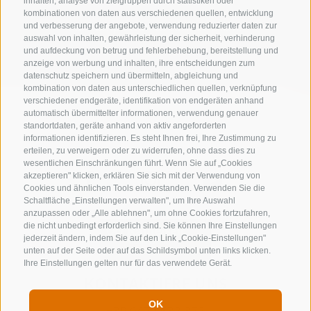
inhalten, analyse von zielgruppen durch statistiken oder
kombinationen von daten aus verschiedenen quellen, entwicklung
zur kompletten Unterkunftsliste
und verbesserung der angebote, verwendung reduzierter daten zur
auswahl von inhalten, gewährleistung der sicherheit, verhinderung
und aufdeckung von betrug und fehlerbehebung, bereitstellung und
anzeige von werbung und inhalten, ihre entscheidungen zum
datenschutz speichern und übermitteln, abgleichung und
kombination von daten aus unterschiedlichen quellen, verknüpfung
verschiedener endgeräte, identifikation von endgeräten anhand
automatisch übermittelter informationen, verwendung genauer
standortdaten, geräte anhand von aktiv angeforderten
informationen identifizieren. Es steht Ihnen frei, Ihre Zustimmung zu
erteilen, zu verweigern oder zu widerrufen, ohne dass dies zu
wesentlichen Einschränkungen führt. Wenn Sie auf „Cookies
akzeptieren" klicken, erklären Sie sich mit der Verwendung von
Cookies und ähnlichen Tools einverstanden. Verwenden Sie die
Schaltfläche „Einstellungen verwalten", um Ihre Auswahl
anzupassen oder „Alle ablehnen", um ohne Cookies fortzufahren,
die nicht unbedingt erforderlich sind. Sie können Ihre Einstellungen
jederzeit ändern, indem Sie auf den Link „Cookie-Einstellungen"
unten auf der Seite oder auf das Schildsymbol unten links klicken.
Ihre Einstellungen gelten nur für das verwendete Gerät.
KONTAKTIERE UNS
OK
+39 0472 632 372