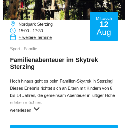
Mittwoch
12
Nordpark Sterzing
Aug
15:00 - 17:30
+ weitere Termine
Sport - Familie
Familienabenteuer im Skytrek
Sterzing
Hoch hinaus geht es beim Familien-Skytrek in Sterzing!
Dieses Erlebnis richtet sich an Eltern mit Kindern von 8
bis 14 Jahren, die gemeinsam Abenteuer in luftiger Höhe
erleben möchten.
Im Hochseilgarten warten spannende Elemente wie
weiterlesen
Klettern, Schaukeln, Schwingen und Balancieren am Seil.
Spaß und Bewegung stehen dabei im Mittelpunkt.