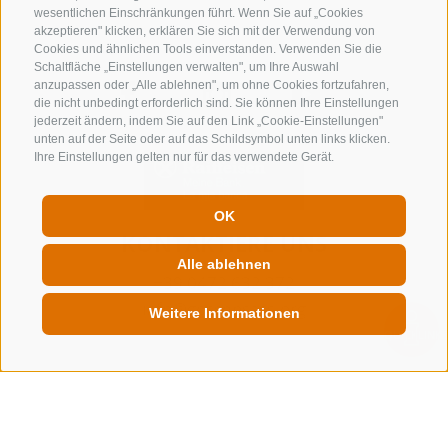
wesentlichen Einschränkungen führt. Wenn Sie auf „Cookies
akzeptieren" klicken, erklären Sie sich mit der Verwendung von
Cookies und ähnlichen Tools einverstanden. Verwenden Sie die
Schaltfläche „Einstellungen verwalten", um Ihre Auswahl
anzupassen oder „Alle ablehnen", um ohne Cookies fortzufahren,
die nicht unbedingt erforderlich sind. Sie können Ihre Einstellungen
jederzeit ändern, indem Sie auf den Link „Cookie-Einstellungen"
unten auf der Seite oder auf das Schildsymbol unten links klicken.
Ihre Einstellungen gelten nur für das verwendete Gerät.
OK
KONTAKTIERE UNS
Alle ablehnen
+39 0472 632 372
info@gossensass.org
Weitere Informationen
QUICKLINK
NEWSLETTER
Bleib am Laufenden