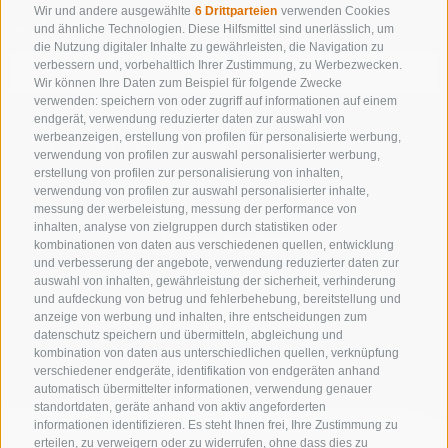
Wir und andere ausgewählte
6 Drittparteien
verwenden Cookies
Unterkunftstyp
und ähnliche Technologien. Diese Hilfsmittel sind unerlässlich, um
die Nutzung digitaler Inhalte zu gewährleisten, die Navigation zu
verbessern und, vorbehaltlich Ihrer Zustimmung, zu Werbezwecken.
Wir können Ihre Daten zum Beispiel für folgende Zwecke
verwenden: speichern von oder zugriff auf informationen auf einem
endgerät, verwendung reduzierter daten zur auswahl von
werbeanzeigen, erstellung von profilen für personalisierte werbung,
NUR ONLINE BUCHBARE BETRIEBE
verwendung von profilen zur auswahl personalisierter werbung,
erstellung von profilen zur personalisierung von inhalten,
verwendung von profilen zur auswahl personalisierter inhalte,
messung der werbeleistung, messung der performance von
inhalten, analyse von zielgruppen durch statistiken oder
Suche starten
kombinationen von daten aus verschiedenen quellen, entwicklung
und verbesserung der angebote, verwendung reduzierter daten zur
auswahl von inhalten, gewährleistung der sicherheit, verhinderung
und aufdeckung von betrug und fehlerbehebung, bereitstellung und
anzeige von werbung und inhalten, ihre entscheidungen zum
zur kompletten Unterkunftsliste
datenschutz speichern und übermitteln, abgleichung und
kombination von daten aus unterschiedlichen quellen, verknüpfung
verschiedener endgeräte, identifikation von endgeräten anhand
automatisch übermittelter informationen, verwendung genauer
standortdaten, geräte anhand von aktiv angeforderten
informationen identifizieren. Es steht Ihnen frei, Ihre Zustimmung zu
erteilen, zu verweigern oder zu widerrufen, ohne dass dies zu