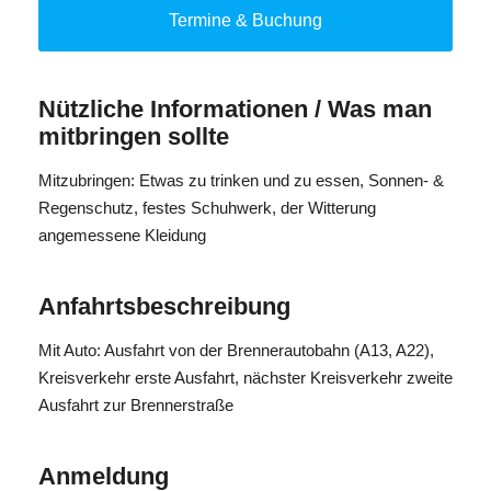
Alle Teilnehmer sind selbstverständlich bestens gesichert.
Termine & Buchung
Eine qualifizierte Einweisung sowie die Begleitung durch
erfahrene Guides sorgen für maximale Sicherheit und ein
unvergessliches Familienerlebnis.
Nützliche Informationen / Was man
mitbringen sollte
Teilnehmeranzahl: mind. 4; max. 12
Kosten: ohne ActiveCard Vollpreis (18,00 Euro)
Mitzubringen: Etwas zu trinken und zu essen, Sonnen- &
Anmeldeschluß: Dienstag bis 17.00 Uhr
Regenschutz, festes Schuhwerk, der Witterung
angemessene Kleidung
Anfahrtsbeschreibung
Mit Auto: Ausfahrt von der Brennerautobahn (A13, A22),
Kreisverkehr erste Ausfahrt, nächster Kreisverkehr zweite
Ausfahrt zur Brennerstraße
Anmeldung