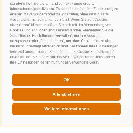
standortdaten, geräte anhand von aktiv angeforderten
informationen identifizieren. Es steht Ihnen frei, Ihre Zustimmung zu
erteilen, zu verweigern oder zu widerrufen, ohne dass dies zu
wesentlichen Einschränkungen führt. Wenn Sie auf „Cookies
akzeptieren" klicken, erklären Sie sich mit der Verwendung von
Cookies und ähnlichen Tools einverstanden. Verwenden Sie die
Schaltfläche „Einstellungen verwalten", um Ihre Auswahl
anzupassen oder „Alle ablehnen", um ohne Cookies fortzufahren,
die nicht unbedingt erforderlich sind. Sie können Ihre Einstellungen
jederzeit ändern, indem Sie auf den Link „Cookie-Einstellungen"
KONTAKTIERE UNS
unten auf der Seite oder auf das Schildsymbol unten links klicken.
Ihre Einstellungen gelten nur für das verwendete Gerät.
+39 0472 632 372
info@gossensass.org
OK
Alle ablehnen
NEWSLETTER
Weitere Informationen
Bleib am Laufenden
QUICKLINK