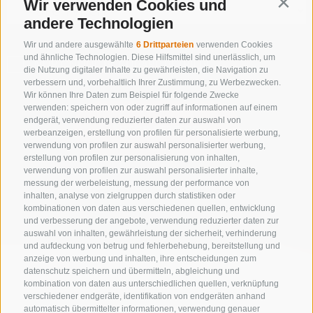
Wir verwenden Cookies und
Contin
andere Technologien
Wir und andere ausgewählte
6 Drittparteien
verwenden Cookies
und ähnliche Technologien. Diese Hilfsmittel sind unerlässlich, um
NUR ONLINE BUCHBARE BETRIEBE
die Nutzung digitaler Inhalte zu gewährleisten, die Navigation zu
verbessern und, vorbehaltlich Ihrer Zustimmung, zu Werbezwecken.
Wir können Ihre Daten zum Beispiel für folgende Zwecke
verwenden: speichern von oder zugriff auf informationen auf einem
endgerät, verwendung reduzierter daten zur auswahl von
Suche starten
werbeanzeigen, erstellung von profilen für personalisierte werbung,
verwendung von profilen zur auswahl personalisierter werbung,
erstellung von profilen zur personalisierung von inhalten,
verwendung von profilen zur auswahl personalisierter inhalte,
zur kompletten Unterkunftsliste
messung der werbeleistung, messung der performance von
inhalten, analyse von zielgruppen durch statistiken oder
kombinationen von daten aus verschiedenen quellen, entwicklung
und verbesserung der angebote, verwendung reduzierter daten zur
auswahl von inhalten, gewährleistung der sicherheit, verhinderung
und aufdeckung von betrug und fehlerbehebung, bereitstellung und
anzeige von werbung und inhalten, ihre entscheidungen zum
datenschutz speichern und übermitteln, abgleichung und
kombination von daten aus unterschiedlichen quellen, verknüpfung
verschiedener endgeräte, identifikation von endgeräten anhand
automatisch übermittelter informationen, verwendung genauer