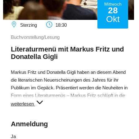
Mittwoch
28
Okt
Sterzing
18:30
Buchvorstellung/Lesung
Literaturmenü mit Markus Fritz und
Donatella Gigli
Markus Fritz und Donatella Gigli haben an diesem Abend
die literarischen Neuerscheinungen des Jahres für ihr
Publikum im Gepäck. Präsentiert werden die Neuheiten in
Form eines Literaturmenüs – Markus Fritz schlüpft in die
Rolle des Kellners und präsentiert die literarischen
weiterlesen
Leckerbissen; Donatella Gigli liest ausgewählte Passagen
aus den vorgestellten Romanen.
Anmeldung
Freier Eintritt
Ja