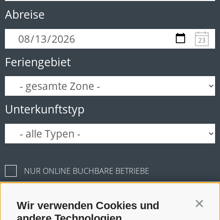
Abreise
Feriengebiet
Unterkunftstyp
NUR ONLINE BUCHBARE BETRIEBE
Wir verwenden Cookies und
Contin
Suche starten
andere Technologien