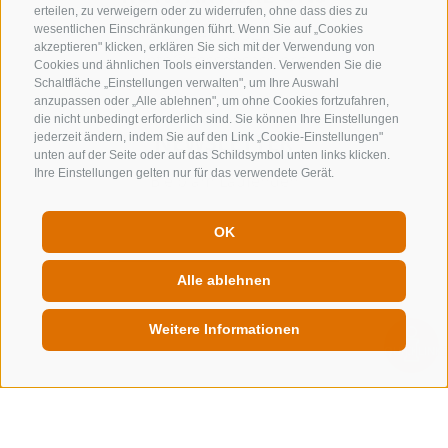
erteilen, zu verweigern oder zu widerrufen, ohne dass dies zu
wesentlichen Einschränkungen führt. Wenn Sie auf „Cookies
+39 0472 632 372
akzeptieren" klicken, erklären Sie sich mit der Verwendung von
info@gossensass.org
Cookies und ähnlichen Tools einverstanden. Verwenden Sie die
Schaltfläche „Einstellungen verwalten", um Ihre Auswahl
anzupassen oder „Alle ablehnen", um ohne Cookies fortzufahren,
die nicht unbedingt erforderlich sind. Sie können Ihre Einstellungen
NEWSLETTER
jederzeit ändern, indem Sie auf den Link „Cookie-Einstellungen"
unten auf der Seite oder auf das Schildsymbol unten links klicken.
Ihre Einstellungen gelten nur für das verwendete Gerät.
Bleib am Laufenden
OK
Alle ablehnen
Newsletter Anmelden
Weitere Informationen
QUICKLINK
IMPRESSUM
SITEMAP
COOKIE-RICHTLINIE
PRIVACY