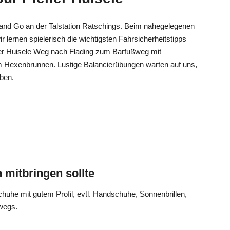
t and Go an der Talstation Ratschings. Beim nahegelegenen
r lernen spielerisch die wichtigsten Fahrsicherheitstipps
er Huisele Weg nach Flading zum Barfußweg mit
eim Hexenbrunnen. Lustige Balancierübungen warten auf uns,
ben.
 mitbringen sollte
b 6 Jahren (Fahrsicherheit vorausgesetzt). Auf Anfrage kann
hänger für max. 2 Kinder bis 5 Jahren reserviert werden.
chuhe mit gutem Profil, evtl. Handschuhe, Sonnenbrillen,
r Bikeguide begleitet.
wegs.