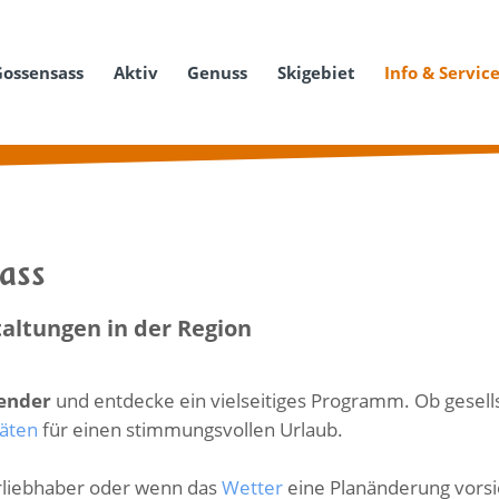
Gossensass
Aktiv
Genuss
Skigebiet
Info & Servic
sass
altungen in der Region
lender
und entdecke ein vielseitiges Programm. Ob gesellsc
täten
für einen stimmungsvollen Urlaub.
turliebhaber oder wenn das
Wetter
eine Planänderung vorsie