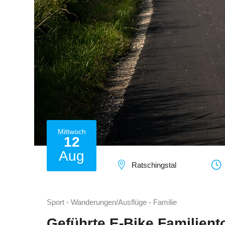
Mittwoch
12
Aug
Ratschingstal
Sport - Wanderungen/Ausflüge - Familie
Geführte E-Bike Familiento