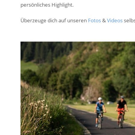
persönliches Highlight.
Überzeuge dich auf unseren
Fotos
&
Videos
selbs