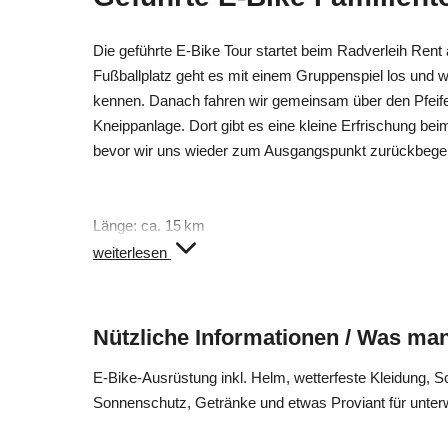
Die geführte E-Bike Tour startet beim Radverleih Ren
Fußballplatz geht es mit einem Gruppenspiel los und wi
kennen. Danach fahren wir gemeinsam über den Pfeif
Kneippanlage. Dort gibt es eine kleine Erfrischung b
bevor wir uns wieder zum Ausgangspunkt zurückbege
Länge: ca. 15 km
Höhenmeter: ca. 310 hm
weiterlesen
Schwierigkeit: leicht
Nützliche Informationen / Was man
Die Tour bringt Bikespaß für Erwachsene und Kinder a
ein Kindersitz für Kinder bis 20kg, oder ein Fahrradan
E-Bike-Ausrüstung inkl. Helm, wetterfeste Kleidung, S
Die E-Bike Tour wird von einem ausgebildeten Südtirole
Sonnenschutz, Getränke und etwas Proviant für unter