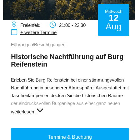
Mittwoch
12
Aug
Freienfeld
21:00 - 22:30
+ weitere Termine
Führungen/Besichtigungen
Historische Nachtführung auf Burg
Reifenstein
Erleben Sie Burg Reifenstein bei einer stimmungsvollen
Nachtführung in besonderer Atmosphäre. Ausgestattet mit
Taschenlampen entdecken Sie die historischen Räume
der eindrucksvollen Burganlage aus einer ganz neuen
Perspektive. Tauchen Sie ein in vergangene Zeiten und
weiterlesen
lauschen Sie spannenden Geschichten rund um die Burg.
Termine & Buchung