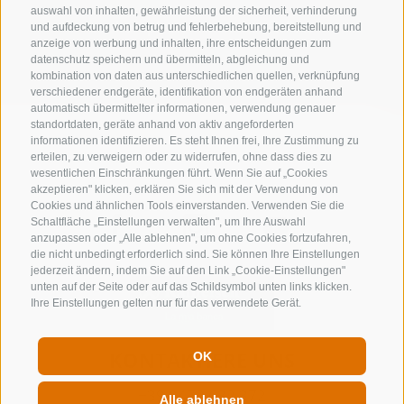
auswahl von inhalten, gewährleistung der sicherheit, verhinderung
zur kompletten Unterkunftsliste
und aufdeckung von betrug und fehlerbehebung, bereitstellung und
anzeige von werbung und inhalten, ihre entscheidungen zum
datenschutz speichern und übermitteln, abgleichung und
kombination von daten aus unterschiedlichen quellen, verknüpfung
verschiedener endgeräte, identifikation von endgeräten anhand
automatisch übermittelter informationen, verwendung genauer
standortdaten, geräte anhand von aktiv angeforderten
informationen identifizieren. Es steht Ihnen frei, Ihre Zustimmung zu
erteilen, zu verweigern oder zu widerrufen, ohne dass dies zu
wesentlichen Einschränkungen führt. Wenn Sie auf „Cookies
akzeptieren" klicken, erklären Sie sich mit der Verwendung von
Cookies und ähnlichen Tools einverstanden. Verwenden Sie die
Schaltfläche „Einstellungen verwalten", um Ihre Auswahl
anzupassen oder „Alle ablehnen", um ohne Cookies fortzufahren,
die nicht unbedingt erforderlich sind. Sie können Ihre Einstellungen
jederzeit ändern, indem Sie auf den Link „Cookie-Einstellungen"
unten auf der Seite oder auf das Schildsymbol unten links klicken.
Ihre Einstellungen gelten nur für das verwendete Gerät.
KONTAKTIERE UNS
OK
+39 0472 632 372
Alle ablehnen