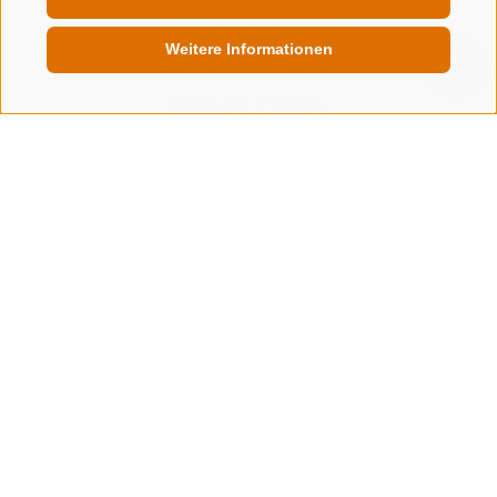
info@gossensass.org
Weitere Informationen
QUICKLINK
NEWSLETTER
Bleib am Laufenden
Newsletter Anmelden
IMPRESSUM
SITEMAP
COOKIE-RICHTLINIE
PRIVACY
COOKIE PRÄFERENZEN
MwSt. IT00167870211 - Str. Nr. 81000090217