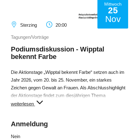
Mittwoch
25
Nov
Sterzing
20:00
Tagungen/Vorträge
Podiumsdiskussion - Wipptal
bekennt Farbe
Die Aktionstage „Wipptal bekennt Farbe“ setzen auch im
Jahr 2026, vom 20. bis 25. November, ein starkes
Zeichen gegen Gewalt an Frauen. Als Abschlusshighlight
der Aktionstage findet zum diesjährigen Thema
„Ökonomische Gewalt“ eine Podiumsdiskussion,
weiterlesen
moderiert von Simon Plank, im Stadttheater statt.
Anmeldung
Eintritt frei
Nein