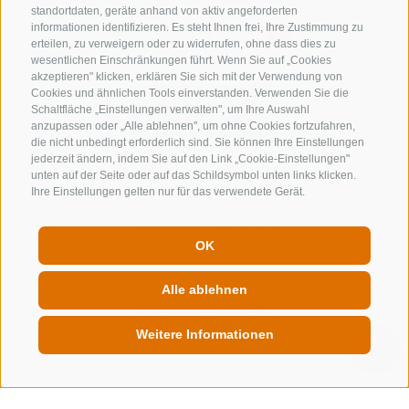
standortdaten, geräte anhand von aktiv angeforderten
informationen identifizieren. Es steht Ihnen frei, Ihre Zustimmung zu
erteilen, zu verweigern oder zu widerrufen, ohne dass dies zu
wesentlichen Einschränkungen führt. Wenn Sie auf „Cookies
akzeptieren" klicken, erklären Sie sich mit der Verwendung von
Cookies und ähnlichen Tools einverstanden. Verwenden Sie die
Schaltfläche „Einstellungen verwalten", um Ihre Auswahl
anzupassen oder „Alle ablehnen", um ohne Cookies fortzufahren,
die nicht unbedingt erforderlich sind. Sie können Ihre Einstellungen
jederzeit ändern, indem Sie auf den Link „Cookie-Einstellungen"
KONTAKTIERE UNS
unten auf der Seite oder auf das Schildsymbol unten links klicken.
Ihre Einstellungen gelten nur für das verwendete Gerät.
+39 0472 632 372
info@gossensass.org
OK
Alle ablehnen
NEWSLETTER
Weitere Informationen
Bleib am Laufenden
QUICKLINK