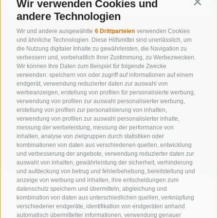
Wir verwenden Cookies und
Contin
andere Technologien
Wir und andere ausgewählte
6 Drittparteien
verwenden Cookies
und ähnliche Technologien. Diese Hilfsmittel sind unerlässlich, um
NUR ONLINE BUCHBARE BETRIEBE
die Nutzung digitaler Inhalte zu gewährleisten, die Navigation zu
verbessern und, vorbehaltlich Ihrer Zustimmung, zu Werbezwecken.
Wir können Ihre Daten zum Beispiel für folgende Zwecke
verwenden: speichern von oder zugriff auf informationen auf einem
endgerät, verwendung reduzierter daten zur auswahl von
Suche starten
werbeanzeigen, erstellung von profilen für personalisierte werbung,
verwendung von profilen zur auswahl personalisierter werbung,
erstellung von profilen zur personalisierung von inhalten,
verwendung von profilen zur auswahl personalisierter inhalte,
zur kompletten Unterkunftsliste
messung der werbeleistung, messung der performance von
inhalten, analyse von zielgruppen durch statistiken oder
kombinationen von daten aus verschiedenen quellen, entwicklung
und verbesserung der angebote, verwendung reduzierter daten zur
auswahl von inhalten, gewährleistung der sicherheit, verhinderung
und aufdeckung von betrug und fehlerbehebung, bereitstellung und
anzeige von werbung und inhalten, ihre entscheidungen zum
datenschutz speichern und übermitteln, abgleichung und
kombination von daten aus unterschiedlichen quellen, verknüpfung
verschiedener endgeräte, identifikation von endgeräten anhand
automatisch übermittelter informationen, verwendung genauer