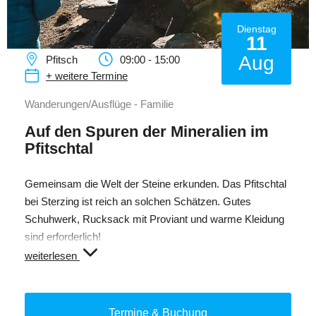
Dienstag
11
Aug
Pfitsch
09:00 - 15:00
+ weitere Termine
Wanderungen/Ausflüge - Familie
Auf den Spuren der Mineralien im
Pfitschtal
Gemeinsam die Welt der Steine erkunden. Das Pfitschtal
bei Sterzing ist reich an solchen Schätzen. Gutes
Schuhwerk, Rucksack mit Proviant und warme Kleidung
sind erforderlich!
Treffpunkt vor dem Hotel Dorfwirt in Pfitsch
weiterlesen
Die Anreise erfolgt ausschließlich mit dem Auto.
Bei schönem Wetter fahren wir ca. 9 km mit dem Auto bis
Termine & Buchung