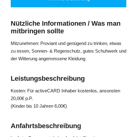
zum Pfitscherjoch.
Sollte das Wetter nicht mitspielen, bleiben wir im Tal und
unternehmen stattdessen eine Mineralienwanderung.
Nützliche Informationen / Was man
mitbringen sollte
Dauer: Gehzeit 1,5 h; insgesamte Dauer: 5 – 6 Stunden;
Rückweg: 1h
Mitzunehmen: Proviant und genügend zu trinken, etwas
Höhenmeterdifferenz: 500m
zu essen, Sonnen- & Regenschutz, gutes Schuhwerk und
Teilnehmeranzahl: min. 4 und max. 20 Personen
der Witterung angemessene Kleidung
Anmeldeschluss: bis Montag um 17.00 Uhr
Leistungsbeschreibung
Kosten: Für activeCARD Inhaber kostenlos, ansonsten
20,00€ p.P.
(Kinder bis 10 Jahren 6,00€)
Anfahrtsbeschreibung