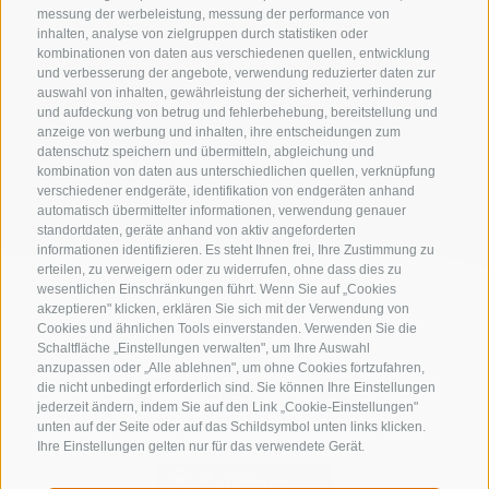
messung der werbeleistung, messung der performance von
inhalten, analyse von zielgruppen durch statistiken oder
kombinationen von daten aus verschiedenen quellen, entwicklung
Suche starten
und verbesserung der angebote, verwendung reduzierter daten zur
auswahl von inhalten, gewährleistung der sicherheit, verhinderung
und aufdeckung von betrug und fehlerbehebung, bereitstellung und
anzeige von werbung und inhalten, ihre entscheidungen zum
datenschutz speichern und übermitteln, abgleichung und
zur kompletten Unterkunftsliste
kombination von daten aus unterschiedlichen quellen, verknüpfung
verschiedener endgeräte, identifikation von endgeräten anhand
automatisch übermittelter informationen, verwendung genauer
standortdaten, geräte anhand von aktiv angeforderten
informationen identifizieren. Es steht Ihnen frei, Ihre Zustimmung zu
erteilen, zu verweigern oder zu widerrufen, ohne dass dies zu
wesentlichen Einschränkungen führt. Wenn Sie auf „Cookies
akzeptieren" klicken, erklären Sie sich mit der Verwendung von
Cookies und ähnlichen Tools einverstanden. Verwenden Sie die
Schaltfläche „Einstellungen verwalten", um Ihre Auswahl
anzupassen oder „Alle ablehnen", um ohne Cookies fortzufahren,
die nicht unbedingt erforderlich sind. Sie können Ihre Einstellungen
jederzeit ändern, indem Sie auf den Link „Cookie-Einstellungen"
unten auf der Seite oder auf das Schildsymbol unten links klicken.
Ihre Einstellungen gelten nur für das verwendete Gerät.