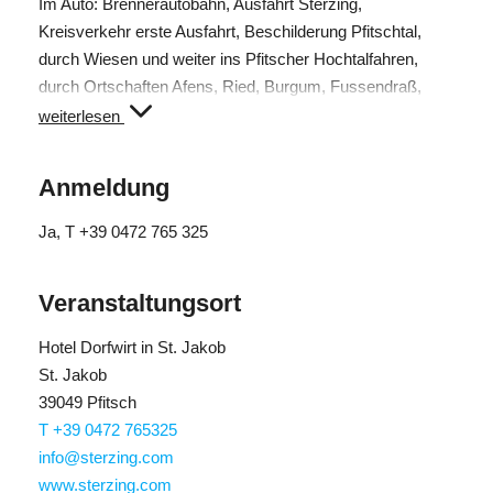
Im Auto: Brennerautobahn, Ausfahrt Sterzing,
Kreisverkehr erste Ausfahrt, Beschilderung Pfitschtal,
durch Wiesen und weiter ins Pfitscher Hochtalfahren,
durch Ortschaften Afens, Ried, Burgum, Fussendraß,
Abzweigung nach Kematen, Hotel Dorfwirt ist im Zentrum
weiterlesen
der Ortschaft St. Jakob
Anmeldung
Ja
, T +39 0472 765 325
Veranstaltungsort
Hotel Dorfwirt in St. Jakob
St. Jakob
39049 Pfitsch
T +39 0472 765325
info@sterzing.com
www.sterzing.com