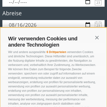
Abreise
Feriengebiet
Wir verwenden Cookies und
Contin
andere Technologien
Wir und andere ausgewählte
6 Drittparteien
verwenden Cookies
und ähnliche Technologien. Diese Hilfsmittel sind unerlässlich, um
Unterkunftstyp
die Nutzung digitaler Inhalte zu gewährleisten, die Navigation zu
verbessern und, vorbehaltlich Ihrer Zustimmung, zu Werbezwecken.
Wir können Ihre Daten zum Beispiel für folgende Zwecke
verwenden: speichern von oder zugriff auf informationen auf einem
endgerät, verwendung reduzierter daten zur auswahl von
werbeanzeigen, erstellung von profilen für personalisierte werbung,
verwendung von profilen zur auswahl personalisierter werbung,
NUR ONLINE BUCHBARE BETRIEBE
erstellung von profilen zur personalisierung von inhalten,
verwendung von profilen zur auswahl personalisierter inhalte,
messung der werbeleistung, messung der performance von
inhalten, analyse von zielgruppen durch statistiken oder