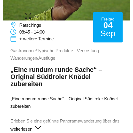
Freitag
04
Ratschings
Sep
08:45 - 14:00
+ weitere Termine
Gastronomie/Typische Produkte - Verkostung -
Wanderungen/Ausflüge
„Eine rundum runde Sache“ –
Original Südtiroler Knödel
zubereiten
„Eine rundum runde Sache“ – Original Südtiroler Knödel
zubereiten
Erleben Sie eine geführte Panoramawanderung über das
Platschjoch zum urigen Ungererhof in Schluppes, wo wir
weiterlesen