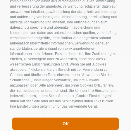
kombinationen von daten aus verschiedenen quellen, entwicklung
Suche starten
und verbesserung der angebote, verwendung reduzierter daten zur
auswahl von inhalten, gewährleistung der sicherheit, verhinderung
und aufdeckung von betrug und fehlerbehebung, bereitstellung und
anzeige von werbung und inhalten, ihre entscheidungen zum
zur kompletten Unterkunftsliste
datenschutz speichern und übermitteln, abgleichung und
kombination von daten aus unterschiedlichen quellen, verknüpfung
verschiedener endgeräte, identifikation von endgeräten anhand
automatisch übermittelter informationen, verwendung genauer
standortdaten, geräte anhand von aktiv angeforderten
informationen identifizieren. Es steht Ihnen frei, Ihre Zustimmung zu
erteilen, zu verweigern oder zu widerrufen, ohne dass dies zu
wesentlichen Einschränkungen führt. Wenn Sie auf „Cookies
akzeptieren" klicken, erklären Sie sich mit der Verwendung von
Cookies und ähnlichen Tools einverstanden. Verwenden Sie die
Schaltfläche „Einstellungen verwalten", um Ihre Auswahl
anzupassen oder „Alle ablehnen", um ohne Cookies fortzufahren,
die nicht unbedingt erforderlich sind. Sie können Ihre Einstellungen
jederzeit ändern, indem Sie auf den Link „Cookie-Einstellungen"
unten auf der Seite oder auf das Schildsymbol unten links klicken.
Ihre Einstellungen gelten nur für das verwendete Gerät.
OK