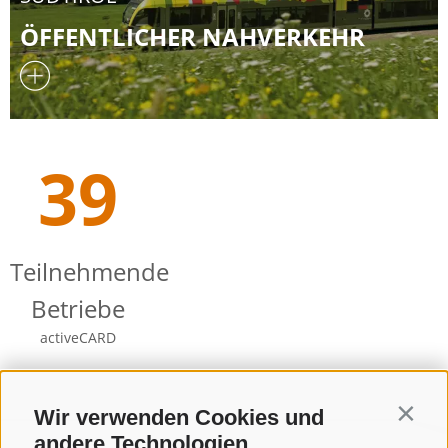
ÖFFENTLICHER NAHVERKEHR
39
Teilnehmende
Betriebe
activeCARD
Wir verwenden Cookies und
Contin
andere Technologien