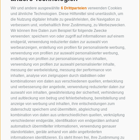
Wir und andere ausgewählte
6 Drittparteien
verwenden Cookies
und ähnliche Technologien. Diese Hilfsmittel sind unerlässlich, um
die Nutzung digitaler Inhalte zu gewährleisten, die Navigation zu
verbessern und, vorbehaltlich Ihrer Zustimmung, zu Werbezwecken.
Wir können Ihre Daten zum Beispiel für folgende Zwecke
verwenden: speichern von oder zugriff auf informationen auf einem
endgerät, verwendung reduzierter daten zur auswahl von
werbeanzeigen, erstellung von profilen für personalisierte werbung,
verwendung von profilen zur auswahl personalisierter werbung,
erstellung von profilen zur personalisierung von inhalten,
verwendung von profilen zur auswahl personalisierter inhalte,
messung der werbeleistung, messung der performance von
inhalten, analyse von zielgruppen durch statistiken oder
KONTAKTIERE UNS
kombinationen von daten aus verschiedenen quellen, entwicklung
und verbesserung der angebote, verwendung reduzierter daten zur
+39 0472 632 372
auswahl von inhalten, gewährleistung der sicherheit, verhinderung
und aufdeckung von betrug und fehlerbehebung, bereitstellung und
info@gossensass.org
anzeige von werbung und inhalten, ihre entscheidungen zum
datenschutz speichern und übermitteln, abgleichung und
kombination von daten aus unterschiedlichen quellen, verknüpfung
verschiedener endgeräte, identifikation von endgeräten anhand
NEWSLETTER
automatisch übermittelter informationen, verwendung genauer
standortdaten, geräte anhand von aktiv angeforderten
Bleib am Laufenden
informationen identifizieren. Es steht Ihnen frei, Ihre Zustimmung zu