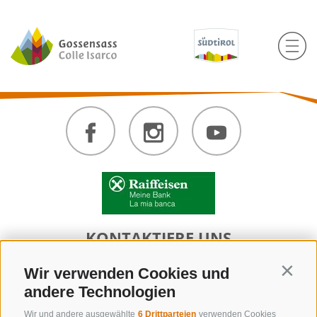
KONTAKTIERE UNS
+39 0472 632 372
Wir verwenden Cookies und
Contin
info@gossensass.org
andere Technologien
Wir und andere ausgewählte
6 Drittparteien
verwenden Cookies