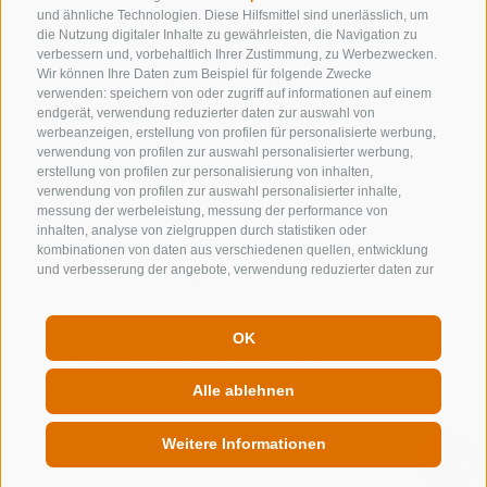
und ähnliche Technologien. Diese Hilfsmittel sind unerlässlich, um
NEWSLETTER
die Nutzung digitaler Inhalte zu gewährleisten, die Navigation zu
verbessern und, vorbehaltlich Ihrer Zustimmung, zu Werbezwecken.
Wir können Ihre Daten zum Beispiel für folgende Zwecke
Bleib am Laufenden
verwenden: speichern von oder zugriff auf informationen auf einem
endgerät, verwendung reduzierter daten zur auswahl von
werbeanzeigen, erstellung von profilen für personalisierte werbung,
verwendung von profilen zur auswahl personalisierter werbung,
erstellung von profilen zur personalisierung von inhalten,
verwendung von profilen zur auswahl personalisierter inhalte,
messung der werbeleistung, messung der performance von
inhalten, analyse von zielgruppen durch statistiken oder
Newsletter Anmelden
kombinationen von daten aus verschiedenen quellen, entwicklung
und verbesserung der angebote, verwendung reduzierter daten zur
auswahl von inhalten, gewährleistung der sicherheit, verhinderung
und aufdeckung von betrug und fehlerbehebung, bereitstellung und
anzeige von werbung und inhalten, ihre entscheidungen zum
OK
datenschutz speichern und übermitteln, abgleichung und
IMPRESSUM
SITEMAP
COOKIE-RICHTLINIE
PRIVACY
kombination von daten aus unterschiedlichen quellen, verknüpfung
COOKIE PRÄFERENZEN
MwSt. IT00167870211 - Str. Nr. 81000090217
verschiedener endgeräte, identifikation von endgeräten anhand
Alle ablehnen
automatisch übermittelter informationen, verwendung genauer
standortdaten, geräte anhand von aktiv angeforderten
Weitere Informationen
informationen identifizieren. Es steht Ihnen frei, Ihre Zustimmung zu
erteilen, zu verweigern oder zu widerrufen, ohne dass dies zu
QUICKLINK
wesentlichen Einschränkungen führt. Wenn Sie auf „Cookies