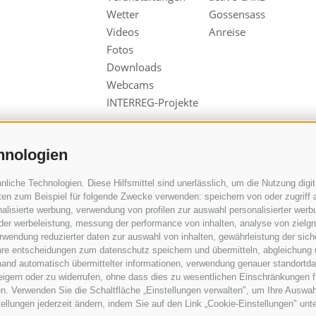
Wetter
Gossensass
Videos
Anreise
Fotos
Downloads
Webcams
INTERREG-Projekte
hnologien
N
MwSt. IT00167870211 - Str. Nr. 81000090217
iche Technologien. Diese Hilfsmittel sind unerlässlich, um die Nutzung digita
en zum Beispiel für folgende Zwecke verwenden: speichern von oder zugriff a
alisierte werbung, verwendung von profilen zur auswahl personalisierter werbun
 der werbeleistung, messung der performance von inhalten, analyse von zielg
wendung reduzierter daten zur auswahl von inhalten, gewährleistung der sich
ihre entscheidungen zum datenschutz speichern und übermitteln, abgleichung 
hand automatisch übermittelter informationen, verwendung genauer standortda
rweigern oder zu widerrufen, ohne dass dies zu wesentlichen Einschränkungen f
n. Verwenden Sie die Schaltfläche „Einstellungen verwalten", um Ihre Auswa
stellungen jederzeit ändern, indem Sie auf den Link „Cookie-Einstellungen" unt