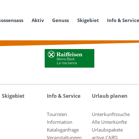
Gossensass
Aktiv
Genuss
Skigebiet
Info & Servic
Skigebiet
Info & Service
Urlaub planen
Touristen
Unterkunftssuche
Information
Alle Unterkünfte
Kataloganfrage
Urlaubspakete
Veranstaltungen
active CARD