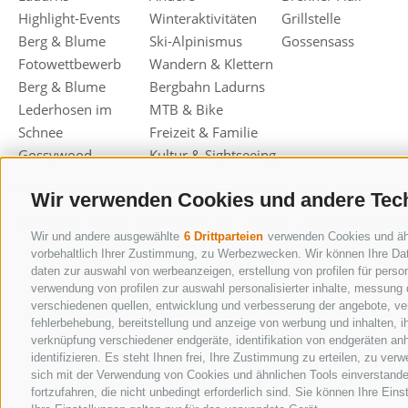
Highlight-Events
Winteraktivitäten
Grillstelle
Berg & Blume
Ski-Alpinismus
Gossensass
Fotowettbewerb
Wandern & Klettern
Berg & Blume
Bergbahn Ladurns
Lederhosen im
MTB & Bike
Schnee
Freizeit & Familie
Gossywood
Kultur & Sightseeing
Wir verwenden Cookies und andere Tec
IMPRESSUM
SITEMAP
COOKIE-RICHTLINIE
PRIVACY
COOKIE PRÄFERENZE
Wir und andere ausgewählte
6 Drittparteien
verwenden Cookies und ähnl
vorbehaltlich Ihrer Zustimmung, zu Werbezwecken. Wir können Ihre Dat
daten zur auswahl von werbeanzeigen, erstellung von profilen für person
verwendung von profilen zur auswahl personalisierter inhalte, messung
verschiedenen quellen, entwicklung und verbesserung der angebote, ver
fehlerbehebung, bereitstellung und anzeige von werbung und inhalten, 
verknüpfung verschiedener endgeräte, identifikation von endgeräten an
identifizieren. Es steht Ihnen frei, Ihre Zustimmung zu erteilen, zu ve
sich mit der Verwendung von Cookies und ähnlichen Tools einverstande
fortzufahren, die nicht unbedingt erforderlich sind. Sie können Ihre Ein