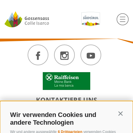
KONTAKTIERE UNS
+39 0472 632 372
Wir verwenden Cookies und
Contin
info@gossensass.org
andere Technologien
Wir und andere ausgewählte
6 Drittparteien
verwenden Cookies