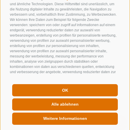
und ähnliche Technologien. Diese Hilfsmittel sind unerlässlich, um
NEWSLETTER
die Nutzung digitaler Inhalte zu gewährleisten, die Navigation zu
verbessern und, vorbehaltlich Ihrer Zustimmung, zu Werbezwecken.
Wir können Ihre Daten zum Beispiel für folgende Zwecke
Bleib am Laufenden
verwenden: speichern von oder zugriff auf informationen auf einem
endgerät, verwendung reduzierter daten zur auswahl von
werbeanzeigen, erstellung von profilen für personalisierte werbung,
verwendung von profilen zur auswahl personalisierter werbung,
erstellung von profilen zur personalisierung von inhalten,
verwendung von profilen zur auswahl personalisierter inhalte,
messung der werbeleistung, messung der performance von
inhalten, analyse von zielgruppen durch statistiken oder
Newsletter Anmelden
kombinationen von daten aus verschiedenen quellen, entwicklung
und verbesserung der angebote, verwendung reduzierter daten zur
auswahl von inhalten, gewährleistung der sicherheit, verhinderung
und aufdeckung von betrug und fehlerbehebung, bereitstellung und
anzeige von werbung und inhalten, ihre entscheidungen zum
OK
datenschutz speichern und übermitteln, abgleichung und
IMPRESSUM
SITEMAP
COOKIE-RICHTLINIE
PRIVACY
kombination von daten aus unterschiedlichen quellen, verknüpfung
COOKIE PRÄFERENZEN
MwSt. IT00167870211 - Str. Nr. 81000090217
verschiedener endgeräte, identifikation von endgeräten anhand
Alle ablehnen
automatisch übermittelter informationen, verwendung genauer
standortdaten, geräte anhand von aktiv angeforderten
Weitere Informationen
informationen identifizieren. Es steht Ihnen frei, Ihre Zustimmung zu
erteilen, zu verweigern oder zu widerrufen, ohne dass dies zu
QUICKLINK
wesentlichen Einschränkungen führt. Wenn Sie auf „Cookies