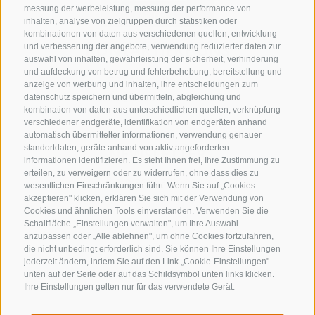
messung der werbeleistung, messung der performance von
inhalten, analyse von zielgruppen durch statistiken oder
kombinationen von daten aus verschiedenen quellen, entwicklung
KONTAKTIERE UNS
und verbesserung der angebote, verwendung reduzierter daten zur
auswahl von inhalten, gewährleistung der sicherheit, verhinderung
und aufdeckung von betrug und fehlerbehebung, bereitstellung und
+39 0472 632 372
anzeige von werbung und inhalten, ihre entscheidungen zum
info@gossensass.org
datenschutz speichern und übermitteln, abgleichung und
kombination von daten aus unterschiedlichen quellen, verknüpfung
verschiedener endgeräte, identifikation von endgeräten anhand
automatisch übermittelter informationen, verwendung genauer
standortdaten, geräte anhand von aktiv angeforderten
NEWSLETTER
informationen identifizieren. Es steht Ihnen frei, Ihre Zustimmung zu
erteilen, zu verweigern oder zu widerrufen, ohne dass dies zu
Bleib am Laufenden
wesentlichen Einschränkungen führt. Wenn Sie auf „Cookies
akzeptieren" klicken, erklären Sie sich mit der Verwendung von
Cookies und ähnlichen Tools einverstanden. Verwenden Sie die
Schaltfläche „Einstellungen verwalten", um Ihre Auswahl
anzupassen oder „Alle ablehnen", um ohne Cookies fortzufahren,
die nicht unbedingt erforderlich sind. Sie können Ihre Einstellungen
jederzeit ändern, indem Sie auf den Link „Cookie-Einstellungen"
unten auf der Seite oder auf das Schildsymbol unten links klicken.
Newsletter Anmelden
Ihre Einstellungen gelten nur für das verwendete Gerät.