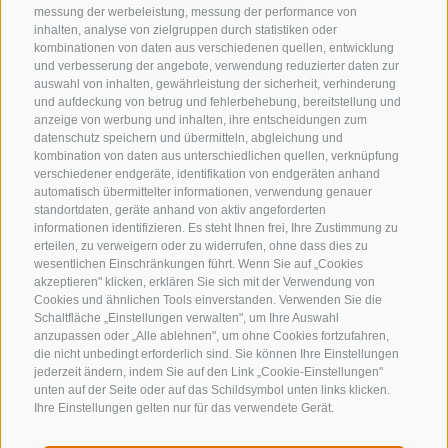
messung der werbeleistung, messung der performance von
inhalten, analyse von zielgruppen durch statistiken oder
kombinationen von daten aus verschiedenen quellen, entwicklung
KONTAKTIERE UNS
und verbesserung der angebote, verwendung reduzierter daten zur
auswahl von inhalten, gewährleistung der sicherheit, verhinderung
und aufdeckung von betrug und fehlerbehebung, bereitstellung und
+39 0472 632 372
anzeige von werbung und inhalten, ihre entscheidungen zum
info@gossensass.org
datenschutz speichern und übermitteln, abgleichung und
kombination von daten aus unterschiedlichen quellen, verknüpfung
verschiedener endgeräte, identifikation von endgeräten anhand
automatisch übermittelter informationen, verwendung genauer
standortdaten, geräte anhand von aktiv angeforderten
NEWSLETTER
informationen identifizieren. Es steht Ihnen frei, Ihre Zustimmung zu
erteilen, zu verweigern oder zu widerrufen, ohne dass dies zu
Bleib am Laufenden
wesentlichen Einschränkungen führt. Wenn Sie auf „Cookies
akzeptieren" klicken, erklären Sie sich mit der Verwendung von
Cookies und ähnlichen Tools einverstanden. Verwenden Sie die
Schaltfläche „Einstellungen verwalten", um Ihre Auswahl
anzupassen oder „Alle ablehnen", um ohne Cookies fortzufahren,
die nicht unbedingt erforderlich sind. Sie können Ihre Einstellungen
jederzeit ändern, indem Sie auf den Link „Cookie-Einstellungen"
unten auf der Seite oder auf das Schildsymbol unten links klicken.
Newsletter Anmelden
Ihre Einstellungen gelten nur für das verwendete Gerät.