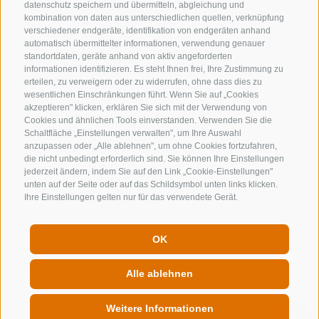
info@gossensass.org
datenschutz speichern und übermitteln, abgleichung und
kombination von daten aus unterschiedlichen quellen, verknüpfung
verschiedener endgeräte, identifikation von endgeräten anhand
automatisch übermittelter informationen, verwendung genauer
standortdaten, geräte anhand von aktiv angeforderten
NEWSLETTER
informationen identifizieren. Es steht Ihnen frei, Ihre Zustimmung zu
erteilen, zu verweigern oder zu widerrufen, ohne dass dies zu
Bleib am Laufenden
wesentlichen Einschränkungen führt. Wenn Sie auf „Cookies
akzeptieren" klicken, erklären Sie sich mit der Verwendung von
Cookies und ähnlichen Tools einverstanden. Verwenden Sie die
Schaltfläche „Einstellungen verwalten", um Ihre Auswahl
anzupassen oder „Alle ablehnen", um ohne Cookies fortzufahren,
die nicht unbedingt erforderlich sind. Sie können Ihre Einstellungen
jederzeit ändern, indem Sie auf den Link „Cookie-Einstellungen"
unten auf der Seite oder auf das Schildsymbol unten links klicken.
Newsletter Anmelden
Ihre Einstellungen gelten nur für das verwendete Gerät.
OK
IMPRESSUM
SITEMAP
COOKIE-RICHTLINIE
PRIVACY
Alle ablehnen
COOKIE PRÄFERENZEN
MwSt. IT00167870211 - Str. Nr. 81000090217
Weitere Informationen