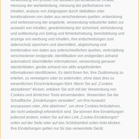
verwendung von profilen zur auswahl personalisierter inhalte,
messung der werbeleistung, messung der performance von
inhalten, analyse von zielgruppen durch statistiken oder
kombinationen von daten aus verschiedenen quellen, entwicklung
KONTAKTIERE UNS
und verbesserung der angebote, verwendung reduzierter daten zur
auswahl von inhalten, gewährleistung der sicherheit, verhinderung
und aufdeckung von betrug und fehlerbehebung, bereitstellung und
+39 0472 632 372
anzeige von werbung und inhalten, ihre entscheidungen zum
info@gossensass.org
datenschutz speichern und übermitteln, abgleichung und
kombination von daten aus unterschiedlichen quellen, verknüpfung
verschiedener endgeräte, identifikation von endgeräten anhand
automatisch übermittelter informationen, verwendung genauer
standortdaten, geräte anhand von aktiv angeforderten
NEWSLETTER
informationen identifizieren. Es steht Ihnen frei, Ihre Zustimmung zu
erteilen, zu verweigern oder zu widerrufen, ohne dass dies zu
Bleib am Laufenden
wesentlichen Einschränkungen führt. Wenn Sie auf „Cookies
akzeptieren" klicken, erklären Sie sich mit der Verwendung von
Cookies und ähnlichen Tools einverstanden. Verwenden Sie die
Schaltfläche „Einstellungen verwalten", um Ihre Auswahl
anzupassen oder „Alle ablehnen", um ohne Cookies fortzufahren,
die nicht unbedingt erforderlich sind. Sie können Ihre Einstellungen
jederzeit ändern, indem Sie auf den Link „Cookie-Einstellungen"
unten auf der Seite oder auf das Schildsymbol unten links klicken.
Newsletter Anmelden
Ihre Einstellungen gelten nur für das verwendete Gerät.