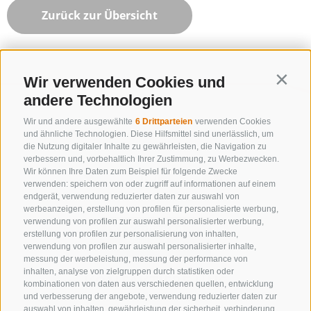
Zurück zur Übersicht
Wir verwenden Cookies und
Contin
andere Technologien
Wir und andere ausgewählte
6 Drittparteien
verwenden Cookies
und ähnliche Technologien. Diese Hilfsmittel sind unerlässlich, um
die Nutzung digitaler Inhalte zu gewährleisten, die Navigation zu
verbessern und, vorbehaltlich Ihrer Zustimmung, zu Werbezwecken.
Wir können Ihre Daten zum Beispiel für folgende Zwecke
verwenden: speichern von oder zugriff auf informationen auf einem
endgerät, verwendung reduzierter daten zur auswahl von
werbeanzeigen, erstellung von profilen für personalisierte werbung,
verwendung von profilen zur auswahl personalisierter werbung,
erstellung von profilen zur personalisierung von inhalten,
verwendung von profilen zur auswahl personalisierter inhalte,
messung der werbeleistung, messung der performance von
inhalten, analyse von zielgruppen durch statistiken oder
KONTAKTIERE UNS
kombinationen von daten aus verschiedenen quellen, entwicklung
und verbesserung der angebote, verwendung reduzierter daten zur
+39 0472 632 372
auswahl von inhalten, gewährleistung der sicherheit, verhinderung