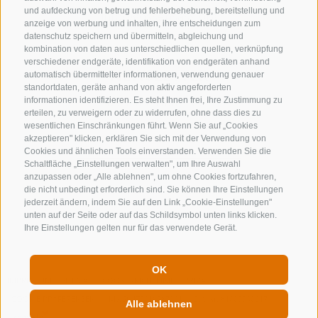
und aufdeckung von betrug und fehlerbehebung, bereitstellung und
info@gossensass.org
anzeige von werbung und inhalten, ihre entscheidungen zum
datenschutz speichern und übermitteln, abgleichung und
kombination von daten aus unterschiedlichen quellen, verknüpfung
verschiedener endgeräte, identifikation von endgeräten anhand
NEWSLETTER
automatisch übermittelter informationen, verwendung genauer
standortdaten, geräte anhand von aktiv angeforderten
Bleib am Laufenden
informationen identifizieren. Es steht Ihnen frei, Ihre Zustimmung zu
erteilen, zu verweigern oder zu widerrufen, ohne dass dies zu
wesentlichen Einschränkungen führt. Wenn Sie auf „Cookies
akzeptieren" klicken, erklären Sie sich mit der Verwendung von
Cookies und ähnlichen Tools einverstanden. Verwenden Sie die
Schaltfläche „Einstellungen verwalten", um Ihre Auswahl
anzupassen oder „Alle ablehnen", um ohne Cookies fortzufahren,
die nicht unbedingt erforderlich sind. Sie können Ihre Einstellungen
jederzeit ändern, indem Sie auf den Link „Cookie-Einstellungen"
Newsletter Anmelden
unten auf der Seite oder auf das Schildsymbol unten links klicken.
Ihre Einstellungen gelten nur für das verwendete Gerät.
OK
IMPRESSUM
SITEMAP
COOKIE-RICHTLINIE
PRIVACY
COOKIE PRÄFERENZEN
MwSt. IT00167870211 - Str. Nr. 81000090217
Alle ablehnen