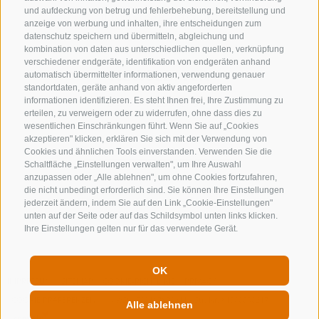
und aufdeckung von betrug und fehlerbehebung, bereitstellung und
info@gossensass.org
anzeige von werbung und inhalten, ihre entscheidungen zum
datenschutz speichern und übermitteln, abgleichung und
kombination von daten aus unterschiedlichen quellen, verknüpfung
verschiedener endgeräte, identifikation von endgeräten anhand
NEWSLETTER
automatisch übermittelter informationen, verwendung genauer
standortdaten, geräte anhand von aktiv angeforderten
Bleib am Laufenden
informationen identifizieren. Es steht Ihnen frei, Ihre Zustimmung zu
erteilen, zu verweigern oder zu widerrufen, ohne dass dies zu
wesentlichen Einschränkungen führt. Wenn Sie auf „Cookies
akzeptieren" klicken, erklären Sie sich mit der Verwendung von
Cookies und ähnlichen Tools einverstanden. Verwenden Sie die
Schaltfläche „Einstellungen verwalten", um Ihre Auswahl
anzupassen oder „Alle ablehnen", um ohne Cookies fortzufahren,
die nicht unbedingt erforderlich sind. Sie können Ihre Einstellungen
jederzeit ändern, indem Sie auf den Link „Cookie-Einstellungen"
Newsletter Anmelden
unten auf der Seite oder auf das Schildsymbol unten links klicken.
Ihre Einstellungen gelten nur für das verwendete Gerät.
OK
IMPRESSUM
SITEMAP
COOKIE-RICHTLINIE
PRIVACY
COOKIE PRÄFERENZEN
MwSt. IT00167870211 - Str. Nr. 81000090217
Alle ablehnen