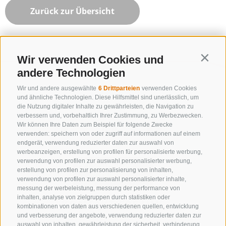
Zurück zur Übersicht
Wir verwenden Cookies und
Contin
andere Technologien
Wir und andere ausgewählte
6 Drittparteien
verwenden Cookies
und ähnliche Technologien. Diese Hilfsmittel sind unerlässlich, um
die Nutzung digitaler Inhalte zu gewährleisten, die Navigation zu
verbessern und, vorbehaltlich Ihrer Zustimmung, zu Werbezwecken.
Wir können Ihre Daten zum Beispiel für folgende Zwecke
verwenden: speichern von oder zugriff auf informationen auf einem
endgerät, verwendung reduzierter daten zur auswahl von
werbeanzeigen, erstellung von profilen für personalisierte werbung,
verwendung von profilen zur auswahl personalisierter werbung,
erstellung von profilen zur personalisierung von inhalten,
verwendung von profilen zur auswahl personalisierter inhalte,
messung der werbeleistung, messung der performance von
inhalten, analyse von zielgruppen durch statistiken oder
KONTAKTIERE UNS
kombinationen von daten aus verschiedenen quellen, entwicklung
und verbesserung der angebote, verwendung reduzierter daten zur
+39 0472 632 372
auswahl von inhalten, gewährleistung der sicherheit, verhinderung