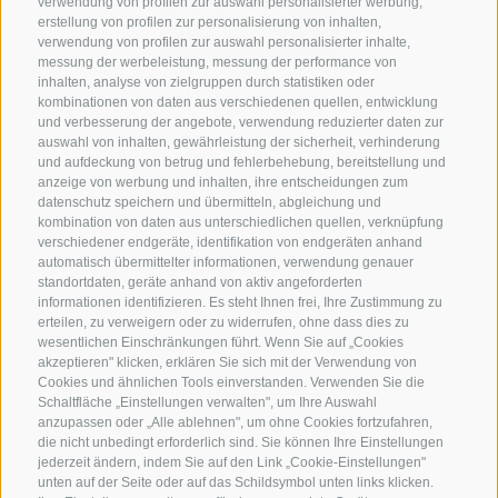
verwendung von profilen zur auswahl personalisierter werbung,
erstellung von profilen zur personalisierung von inhalten,
verwendung von profilen zur auswahl personalisierter inhalte,
messung der werbeleistung, messung der performance von
inhalten, analyse von zielgruppen durch statistiken oder
KONTAKTIERE UNS
kombinationen von daten aus verschiedenen quellen, entwicklung
und verbesserung der angebote, verwendung reduzierter daten zur
+39 0472 632 372
auswahl von inhalten, gewährleistung der sicherheit, verhinderung
und aufdeckung von betrug und fehlerbehebung, bereitstellung und
info@gossensass.org
anzeige von werbung und inhalten, ihre entscheidungen zum
datenschutz speichern und übermitteln, abgleichung und
kombination von daten aus unterschiedlichen quellen, verknüpfung
verschiedener endgeräte, identifikation von endgeräten anhand
NEWSLETTER
automatisch übermittelter informationen, verwendung genauer
standortdaten, geräte anhand von aktiv angeforderten
Bleib am Laufenden
informationen identifizieren. Es steht Ihnen frei, Ihre Zustimmung zu
erteilen, zu verweigern oder zu widerrufen, ohne dass dies zu
wesentlichen Einschränkungen führt. Wenn Sie auf „Cookies
akzeptieren" klicken, erklären Sie sich mit der Verwendung von
Cookies und ähnlichen Tools einverstanden. Verwenden Sie die
Schaltfläche „Einstellungen verwalten", um Ihre Auswahl
anzupassen oder „Alle ablehnen", um ohne Cookies fortzufahren,
die nicht unbedingt erforderlich sind. Sie können Ihre Einstellungen
jederzeit ändern, indem Sie auf den Link „Cookie-Einstellungen"
Newsletter Anmelden
unten auf der Seite oder auf das Schildsymbol unten links klicken.