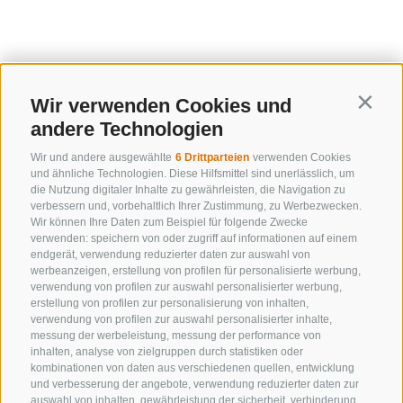
Wir verwenden Cookies und
Contin
andere Technologien
Wir und andere ausgewählte
6 Drittparteien
verwenden Cookies
und ähnliche Technologien. Diese Hilfsmittel sind unerlässlich, um
die Nutzung digitaler Inhalte zu gewährleisten, die Navigation zu
verbessern und, vorbehaltlich Ihrer Zustimmung, zu Werbezwecken.
Wir können Ihre Daten zum Beispiel für folgende Zwecke
verwenden: speichern von oder zugriff auf informationen auf einem
endgerät, verwendung reduzierter daten zur auswahl von
werbeanzeigen, erstellung von profilen für personalisierte werbung,
verwendung von profilen zur auswahl personalisierter werbung,
erstellung von profilen zur personalisierung von inhalten,
verwendung von profilen zur auswahl personalisierter inhalte,
Home
Entdecke Gossensass
Highlight-Events
messung der werbeleistung, messung der performance von
inhalten, analyse von zielgruppen durch statistiken oder
kombinationen von daten aus verschiedenen quellen, entwicklung
Diese Seite teilen:
und verbesserung der angebote, verwendung reduzierter daten zur
auswahl von inhalten, gewährleistung der sicherheit, verhinderung