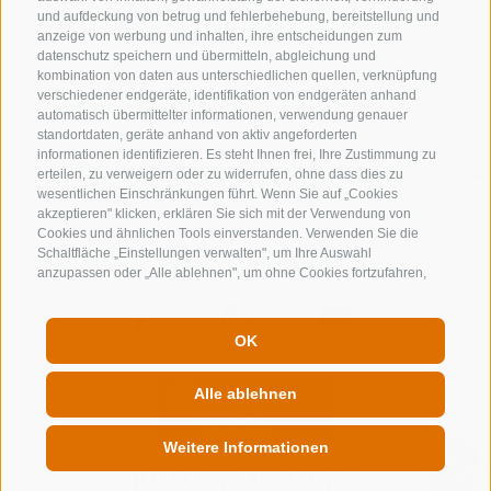
und aufdeckung von betrug und fehlerbehebung, bereitstellung und
anzeige von werbung und inhalten, ihre entscheidungen zum
zurück
datenschutz speichern und übermitteln, abgleichung und
kombination von daten aus unterschiedlichen quellen, verknüpfung
verschiedener endgeräte, identifikation von endgeräten anhand
automatisch übermittelter informationen, verwendung genauer
standortdaten, geräte anhand von aktiv angeforderten
informationen identifizieren. Es steht Ihnen frei, Ihre Zustimmung zu
erteilen, zu verweigern oder zu widerrufen, ohne dass dies zu
wesentlichen Einschränkungen führt. Wenn Sie auf „Cookies
akzeptieren" klicken, erklären Sie sich mit der Verwendung von
Cookies und ähnlichen Tools einverstanden. Verwenden Sie die
Schaltfläche „Einstellungen verwalten", um Ihre Auswahl
anzupassen oder „Alle ablehnen", um ohne Cookies fortzufahren,
die nicht unbedingt erforderlich sind. Sie können Ihre Einstellungen
jederzeit ändern, indem Sie auf den Link „Cookie-Einstellungen"
unten auf der Seite oder auf das Schildsymbol unten links klicken.
OK
Ihre Einstellungen gelten nur für das verwendete Gerät.
Alle ablehnen
Weitere Informationen
QUICKLINK
KONTAKTIERE UNS