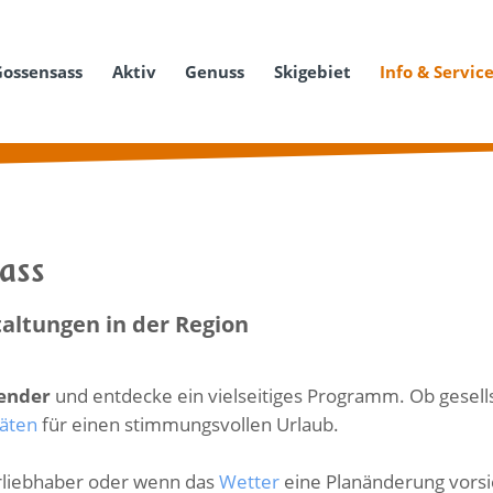
Gossensass
Aktiv
Genuss
Skigebiet
Info & Servic
sass
altungen in der Region
lender
und entdecke ein vielseitiges Programm. Ob gesellsc
täten
für einen stimmungsvollen Urlaub.
turliebhaber oder wenn das
Wetter
eine Planänderung vorsie