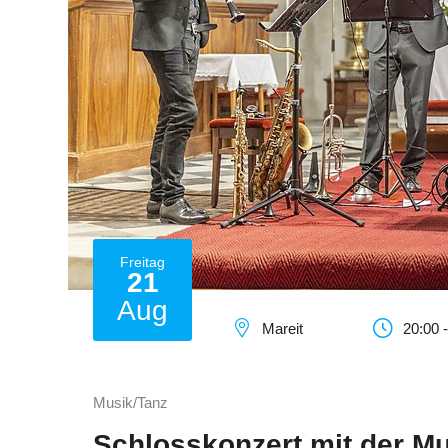
Freitag
21
Aug
Mareit
20:00 
Musik/Tanz
Schlosskonzert mit der M