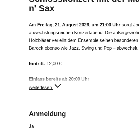
n' Sax
Am
Freitag, 21. August 2026, um 21:00 Uhr
sorgt Jo
abwechslungsreichen Konzertabend. Die außergewöhnl
Holzbläser verleiht dem Ensemble seinen besondere
Barock ebenso wie Jazz, Swing und Pop – abwechslun
Eintritt:
12,00 €
Einlass bereits ab 20:00 Uhr
Vor dem Konzert erhält jeder Zuschauer ein Willkomme
weiterlesen
Reservierung erforderlich:
Tel. +39 0472 760 608
Anmeldung
E-Mail: info@ratschings.info
oder online unter …
Ja