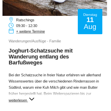
Dienstag
11
Ratschings
Aug
09:30 - 12:30
+ weitere Termine
Wanderungen/Ausflüge - Familie
Joghurt-Schatzsuche mit
Wanderung entlang des
Barfußweges
Bei der Schatzsuche in freier Natur erfahren wir allerhand
Wissenswertes über die verschiedenen Rinderrassen in
Südtirol, warum eine Kuh Milch gibt und wie man Butter
früher hergestellt hat. Beim Weiterspazieren bis zur
Kneippanlage begeben wir uns auf die Suche nach
weiterlesen
Milchprodukten, und dürfen schließlich selber Butter