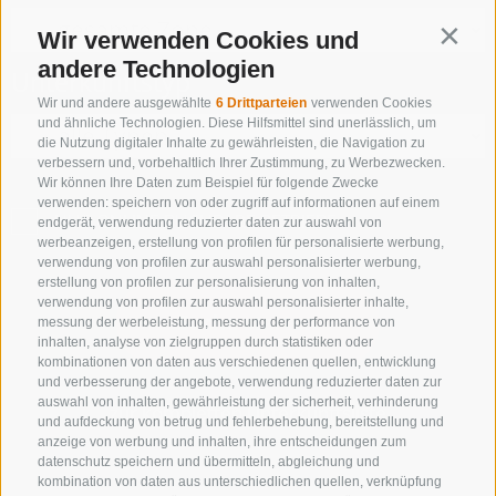
Wir verwenden Cookies und
Contin
andere Technologien
Unterkunftstyp
Wir und andere ausgewählte
6 Drittparteien
verwenden Cookies
und ähnliche Technologien. Diese Hilfsmittel sind unerlässlich, um
die Nutzung digitaler Inhalte zu gewährleisten, die Navigation zu
verbessern und, vorbehaltlich Ihrer Zustimmung, zu Werbezwecken.
Wir können Ihre Daten zum Beispiel für folgende Zwecke
verwenden: speichern von oder zugriff auf informationen auf einem
NUR ONLINE BUCHBARE BETRIEBE
endgerät, verwendung reduzierter daten zur auswahl von
werbeanzeigen, erstellung von profilen für personalisierte werbung,
verwendung von profilen zur auswahl personalisierter werbung,
erstellung von profilen zur personalisierung von inhalten,
verwendung von profilen zur auswahl personalisierter inhalte,
Suche starten
messung der werbeleistung, messung der performance von
inhalten, analyse von zielgruppen durch statistiken oder
kombinationen von daten aus verschiedenen quellen, entwicklung
und verbesserung der angebote, verwendung reduzierter daten zur
auswahl von inhalten, gewährleistung der sicherheit, verhinderung
zur kompletten Unterkunftsliste
und aufdeckung von betrug und fehlerbehebung, bereitstellung und
anzeige von werbung und inhalten, ihre entscheidungen zum
datenschutz speichern und übermitteln, abgleichung und
kombination von daten aus unterschiedlichen quellen, verknüpfung