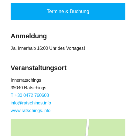
schütteln und verkosten. Wer kann die spannenden
Rätsel lösen und den Spuren der Schatzsuche folgen?
Termine & Buchung
Unterwegs besuchen wir den Bauernhof und erfrischen
uns mit einem leckeren Joghurteis aus heimischer
Produktion.
Anmeldung
Ja
, innerhalb 16:00 Uhr des Vortages!
Veranstaltungsort
Innerratschings
39040 Ratschings
T +39 0472 760608
info@ratschings.info
www.ratschings.info