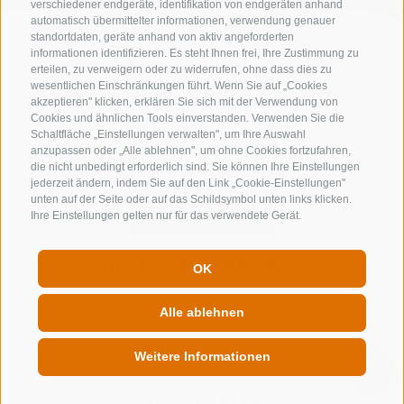
verschiedener endgeräte, identifikation von endgeräten anhand
automatisch übermittelter informationen, verwendung genauer
standortdaten, geräte anhand von aktiv angeforderten
informationen identifizieren. Es steht Ihnen frei, Ihre Zustimmung zu
erteilen, zu verweigern oder zu widerrufen, ohne dass dies zu
wesentlichen Einschränkungen führt. Wenn Sie auf „Cookies
akzeptieren" klicken, erklären Sie sich mit der Verwendung von
Cookies und ähnlichen Tools einverstanden. Verwenden Sie die
Schaltfläche „Einstellungen verwalten", um Ihre Auswahl
anzupassen oder „Alle ablehnen", um ohne Cookies fortzufahren,
die nicht unbedingt erforderlich sind. Sie können Ihre Einstellungen
jederzeit ändern, indem Sie auf den Link „Cookie-Einstellungen"
unten auf der Seite oder auf das Schildsymbol unten links klicken.
Ihre Einstellungen gelten nur für das verwendete Gerät.
KONTAKTIERE UNS
OK
+39 0472 632 372
Alle ablehnen
info@gossensass.org
Weitere Informationen
QUICKLINK
NEWSLETTER